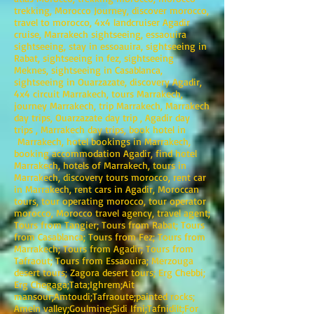
trekking, Morocco Journey, discover morocco,
travel to morocco, 4x4 landcruiser Agadir
cruise, Marrakech sightseeing, essaouira
sightseeing, stay in essoauira, sightseeing in
Rabat, sightseeing in fez, sightseeing
Meknes, sightseeing in Casablanca,
sightseeing in Ouarzazate, discovery Agadir,
4x4 circuit Marrakech, tours Marrakech,
journey Marrakech, trip Marrakech, Marrakech
day trips, Ouarzazate day trip , Agadir day
trips , Marrakech day trips, book hotel in
Marrakech, hotel bookings in Marrakech,
booking accommodation Agadir, find hotel
Marrakech, hotels of Marrakech, tours in
Marrakech, discovery tours morocco, rent car
in Marrakech, rent cars in Agadir, Moroccan
tours, tour operating morocco, tour operator
morocco, Morocco travel agency, travel agent;
Tours from Tangier; Tours from Rabat; Tours
from Casablanca; Tours from Fez; Tours from
Marrakech; Tours from Agadir; Tours from
Tafraout; Tours from Essaouira; Merzouga
desert tours; Zagora desert tours; Erg Chebbi;
Erg Chegaga;Tata;Ighrem;Ait
mansour;Amtoudi;Tafraoute;painted rocks;
Ameln valley;Goulmine;Sidi Ifni;Tafnidilt;For