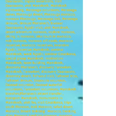
Ouarzazate, zagora excursions, visit
Ouarzazate, visit Marrakech, Marrakech
sightseeing, Merzouga excursions, Merzouga
dunes, Merzouga desert, Merzouga morocco,
morocco Merzouga, Merzouga 4x4, Merzouga
bivouac, bivouac Marrakech, bivouac
Ouarzazate, Agadir visit, visit Marrakech,
desert adventure morocco, explore morocco,
biking in morocco, bike tours in morocco,
mtb morocco, morocco off roads, morocco
incentive, morocco incentives, incentive
Agadir, incentive Marrakech, seminar
Marrakech, week Agadir, seminar Casablanca,
special group Marrakech, motivation
Marrakech, team building Marrakech,
discovery Marrakech, discovery Taroudant,
Marrakech, Taroudant, discovery Ouarzazate,
discovery desert, Tafraout visit, Tafraout trips,
Tafraout bivouac, Essaouira excursion,
Ouzoud excursion, Ouzoud waterfall
excursions, Taroudant excursions, Marrakech
transfers;Marrakech airport transfer ,
transport Marrakech, monuments in
Marrakech, visit fes, visit Casablanca, trips
south Morocco, trail Morocco, safari desert
Morocco, Desert trekking Morocco, trekking
atlas Morocco, trekking morocco, morocco