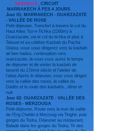
Itinéraire 6 -
CIRCUIT
MARRAKECH À FES 4 JOURS
Jour 01: MARRAKECH - OUARZAZATE
- VALLÉE DE ROSE
Petit déjeuner, Transfert à travers le col du
Haut Atlas Tizi-n-Tichka (2260m) à
Ouarzazate, via le col du tichka et plus à
Telouet et sa célèbre Kasbah du Pacha
Glaoui, vous vous dirigerez vers la kasbah
ait ben hadou, continuation vers
ouarzazate, là vous vous aurez le temps
de déjeuner et de visiter la kasbah de
taourirt du 17ème siècle et l'atelier de
l'atlas.Après le déjeuner, vous vous dirigez
vers la vallée des roses, la vallée du
Dadès et la route des kasbahs., dîner et
nuit
Jour 02: OUARZAZATE - VALLÉE DES
ROSES - MERZOUGA
Petit-déjeuner, Route vers la mer de sable
de l'Erg Chebbi à Merzoug via Tinghir, puis
gorges du Todra, Déjeuner au restaurant,
Balade dans les gorges du Todra, Tir des