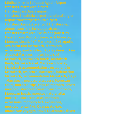
Minibus Hire in Tafraout; Agadir Airport
transfers ;Marrakech airport
transfers;Casablanca airport
transfers;Errachidia airport transfers;Tangier
airport transfers;Essaouira airport
transfers;Ouarzazate airport transfers;Fez
airport transfers; Merzouga airport
transfers;Marrakech Excursions ;Day trips;
Desert Tours;Morocco travel, 4x4 Morocco,
Morocco circuit, 4x4 Marrakech, 4x4 agadir,
4x4 excursion Marrakech, Marrakech
excursion, ourika valley, Agafay desert ; Asni
;Toubkal;Marrakech hotel, hotels of
Marrakech, Marrakech hotels, Marrakech
Riads, Marrakech riad, Marrakech hostel,
Marrakech accommodation , restaurant in
Marrakech, residence Marrakech, habitaccion
Marrakech, accommodation Marrakech, stays
Marrakech, morocco discovery, Moroccan
tours, morocco trips, trips to morocco, desert
morocco, Moroccan desert, beach morocco,
Moroccan beach, morocco nature, atlas
morocco, Moroccan atlas, morocco
excursions, morocco 4x4 excursions,
morocco rental 4x4, Ouarzazate 4x4,
ouarzazate voyages, travel Ouarzazate, desert