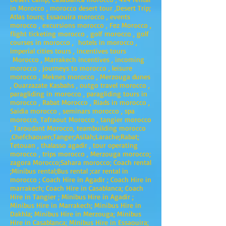
in Morocco , morocco desert tour ,Desert Trip;
Atlas tours; Essaouira morocco , events
morocco , excursions morocco , Fez Morocco ,
flight ticketing morocco , golf morocco , golf
courses in morocco , hotels in morocco ,
imperial cities tours , incentives tours
Morocco , Marrakech incentives , incoming
morocco , journeys to morocco , leisure
morocco , Meknes morocco , Merzouga dunes
, Ouarzazate Kasbahs , outgo travel morocco ,
paragliding in morocco , paragliding tours in
morocco , Rabat Morocco , Riads in morocco ,
Saidia morocco , seminars morocco , spa
morocco, Tafraout Morocco , tangier morocco
, Taroudant Morocco, teambuilding morocco
,Chefchaouen;Tanger;Asilah;Larache;Rabat;
Tetouan , thalasso agadir , tour operating
morocco , trips morocco , Merzouga morocco;
zagora Morocco;Sahara morocco; Coach rental
;Minibus rental;Bus rental ;car rental in
morocco ; Coach Hire in Agadir ; Coach Hire in
marrakech; Coach Hire in Casablanca; Coach
Hire in Tangier ; Minibus Hire in Agadir ;
Minibus Hire in Marrakech; Minibus Hire in
Dakhla; Minibus Hire in Merzouga; Minibus
Hire in Casablanca; Minibus Hire in Essaouira;