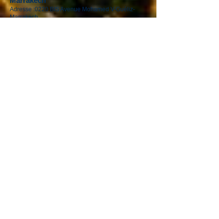
Marrakech
Adresse :0220 BIS Avenue Mohamed V-Guéliz-
Marrakech
Téléphone :
+212 (0) 622376938
:
+212 (0) 622376938
Courriel :
touringmaroc@gmail.com