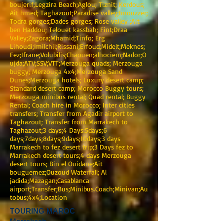
boujerif;Legzira Beach;Aglou; Tiznit; Kerdous;
Ait hmed; Taghazout;Paradise valley;Imouzzer;
Todra gorges;Dades gorges; Rose valley ;Ait
ben Haddou; Telouet kassbah; Fint;Draa
Valley;Zagora;Mhamid;Tinfo; Erg
Lihoudi;Imilchil;Rissani;Erfoud;Midelt;Meknes;
Fez;Ifrane;Volubilis;Chaouen;alhociem;Nador;O
ujda;ATV;SSV;VTT;Merzouga quads; Merzouga
buggy; Merzouga 4x4;Merzouga Sand
Dunes;Merzouga hotels; Luxury desert camp;
Standard desert camp; Morocco Buggy tours;
Merzouga minibus rental; Quad rental; Buggy
Rental; Coach hire in Morocco; Inter cities
transfers; Transfer from Agadir airport to
Taghazout; Transfer from Marrakech to
Taghazout;3 days;4 Days:5days;6
days;7days;8days;9days;10days;3 days
Marrakech to fez desert trip;3 Days fez to
Marrakech desert tours;4 days Merzouga
desert tours; Bin el Ouidane;Ait
bouguemez;Ouzoud Waterfall; Al
jadida;Mazagan;Casablanca
airport;Transfer;Bus;Minibus.Coach;Minivan;Au
tobus;4x4;Location
TOURING MAROC