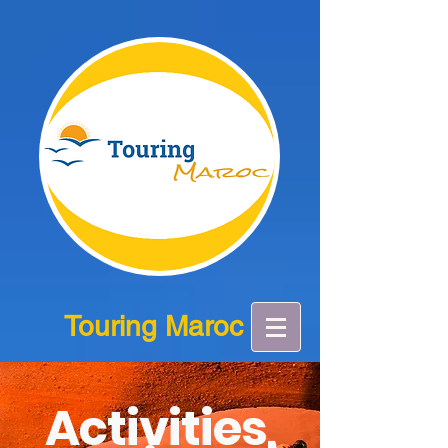
Touring Maroc
Activities,