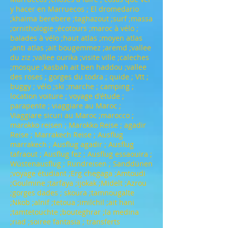
y hacer en Marruecos ; El dromedario
;khaima berebere ;taghazout ;surf ;massa
;ornithologie ;écotours ;maroc à vélo ;
balades à vélo ;haut atlas ;moyen atlas
;anti atlas ;ait bougemmez ;aremd ;vallee
du ziz ;vallee ourika ;visite ville ;caleches
;mosque ;kasbah ait ben haddou ;vallee
des roses ; gorges du todra ; quide ; Vtt ;
buggy ; vélo ;ski ;marche ; camping ;
location voiture ; voyage d'étude ;
parapente ; viaggiare au Maroc ;
Viaggiare sicuri au Maroc ;marocco ;
marokko reisen ; Marokko Reise ; agadir
Reise ; Marrakech Reise ; Ausflug
marrakech ; Ausflug agadir ; Ausflug
tafraout ; Ausflug fez ; Ausflug essaouira ;
Wüstenausflug ; Rundreisen ; Sanddünen
;voyage étudiant ;Erg chegaga ;Amtoudi
;Goulmine ;tarfaya ;ijokak ;Midelt ;Azrou
;gorges dades ; skoura ;tamnougalte
;Nkob ;alnif ;tetoua ;imilchil ;ait hani
;tamtetouchte ;bouteghrar ;la medina
;riad ;soiree fantasia ; transferts