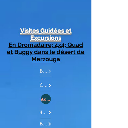
Visites Guidées et
Excursions
En Dromadaire; 4x4; Quad
et
B
uggy dans le désert de
Merzouga
Bivouac..............
Cameltrekking....
Activités du désert de Merzouga:
4x4 Excursions...
Balade en Quad.