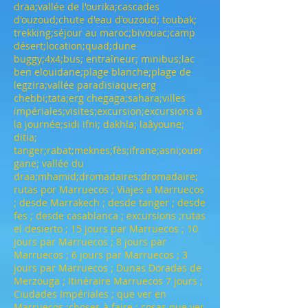
draa;vallée de l'ourika;cascades
d'ouzoud;chute d'eau d'ouzoud; toubak;
trekking;séjour au maroc;bivouac;camp
désert;location;quad;dune
buggy;4x4;bus; entraîneur; minibus;lac
ben elouidane;plage blanche;plage de
legzira;vallée paradisiaque;erg
chebbi;tata;erg chegaga;sahara;villes
impériales;visites;excursion;excursions à
la journée;sidi ifni; dakhla; laâyoune;
ditia;
tanger;rabat;meknes;fès;ifrane;asni;ouer
gane; vallée du
draa;mhamid;dromadaires;dromadaire;
rutas por Marruecos ; Viajes a Marruecos
; desde Marrakech ; desde tanger ; desde
fes ; desde casablanca ; excursions ;rutas
el desierto ; 15 jours par Marruecos ; 10
jours par Marruecos ; 8 jours par
Marruecos ; 6 jours par Marruecos ; 3
jours par Marruecos ; Dunas Doradas de
Merzouga ; Itinéraire Marruecos 7 jours ;
Ciudades Impériales ; que ver en
Marruecos ;choses à faire ; cosas que ver