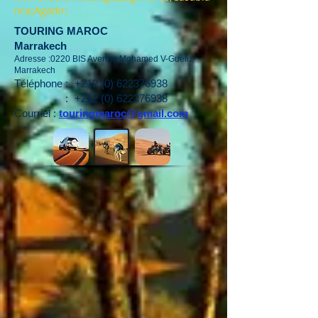
nca;Agadir;
TOURING MAROC
Marrakech
Adresse :0220 BIS Avenue Mohamed V-Guéliz-
Marrakech
Téléphone :
+212 (0) 622376938
:
+212 (0) 622376938
Courriel :
touringmaroc@gmail.com