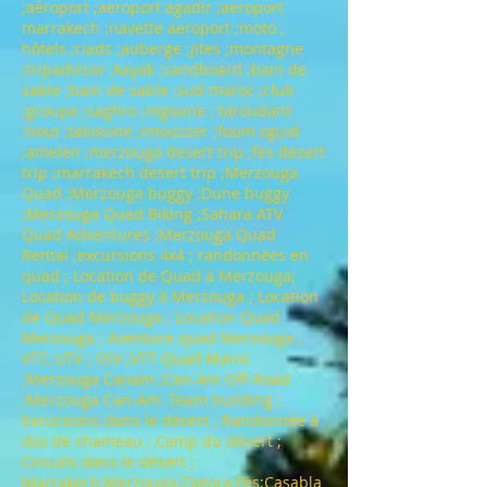
;aéroport ;aeroport agadir ;aeroport
marrakech ;navette aeroport ;moto ;
hôtels ;riads ;auberge ;jites ;montagne
;tripadvisor ;kayak ;sandboard ;bain de
sable ;bain de sable ;sud maroc ;club
;groupe ;saghro ;mgoune ; taroudant
;tiout ;taliouine ;imouzzer ;foum zguid
;amelen ;merzouga desert trip ;fes desert
trip ;marrakech desert trip ;Merzouga
Quad ;Merzouga buggy ;Dune buggy
;Merzouga Quad Biking ;Sahara ATV
Quad Adventures ;Merzouga Quad
Rental ;excursions 4x4 ; randonnées en
quad ; Location de Quad à Merzouga;
Location de buggy à Merzouga ; Location
de Quad Merzouga ; Location Quad
Merzouga ; Aventure quad Merzouga ;
VTT, UTV ; SSV ;VTT Quad Maroc
;Merzouga Canam ;Can-Am Off-Road
;Merzouga Can-Am .Team building ;
Excursions dans le désert ; Randonnée à
dos de chameau ; Camp du désert ;
Circuits dans le désert ;
Marrakech;Merzouga;Zagora;Fès;Casabla