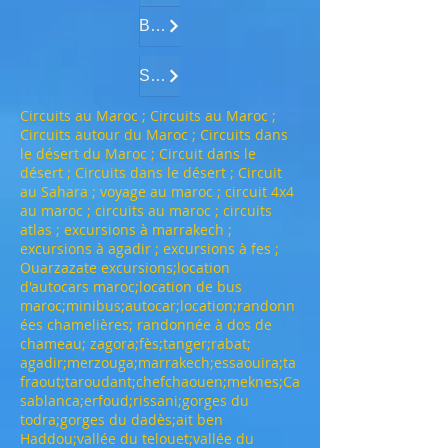
Balade en Buggy
SandBoarding.....
Circuits au Maroc ; Circuits au Maroc ;
Circuits autour du Maroc ; Circuits dans
le désert du Maroc ; Circuit dans le
désert ; Circuits dans le désert ; Circuit
au Sahara ; voyage au maroc ; circuit 4x4
au maroc ; circuits au maroc ; circuits
atlas ; excursions à marrakech ;
excursions à agadir ; excursions à fes ;
Ouarzazate excursions;location
d'autocars maroc;location de bus
maroc;minibus;autocar;location;randonn
ées chamelières; randonnée à dos de
chameau; zagora;fès;tanger;rabat;
agadir;merzouga;marrakech;essaouira;ta
fraout;taroudant;chefchaouen;meknes;Ca
sablanca;erfoud;rissani;gorges du
todra;gorges du dadès;ait ben
Haddou;vallée du telouet;vallée du