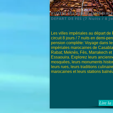
VISITES LES VILLES IMPÉRIAL
DEPART DE FES (7 Nuits / 8 jo
Les villes impériales au départ de 
circuit 8 jours / 7 nuits en demi-pe
pension complète: Voyage dans les
impériales marocaines de Casabl
Rabat; Meknès, Fès, Marrakech et
Essaouira. Explorez leurs ancienn
mosquées, leurs monuments histor
leurs rues, leurs traditions culinair
marocaines et leurs stations balnéa
Lire la 