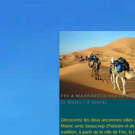
FES A MARRAKECH VIA LE DE
(3 Nuits / 4 jours)
Découvrez les deux anciennes villes 
Maroc avec beaucoup d'histoire et de
tradition, à partir de la ville de Fès, la 