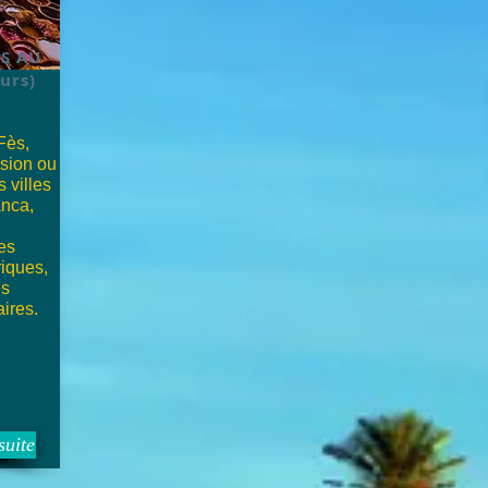
ES AU
urs)
Fès,
nsion ou
 villes
anca,
es
iques,
es
ires.
suite