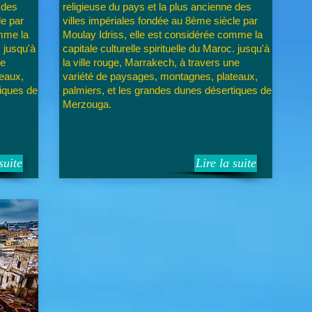
 des
religieuse du pays et la plus ancienne des
le par
villes impériales fondée au 8ème siècle par
omme la
Moulay Idriss, elle est considérée comme la
. jusqu'à
capitale culturelle spirituelle du Maroc. jusqu'à
ne
la ville rouge, Marrakech, à travers une
eaux,
variété de paysages, montagnes, plateaux,
tiques de
palmiers, et les grandes dunes désertiques de
Merzouga.
suite
Lire la suite