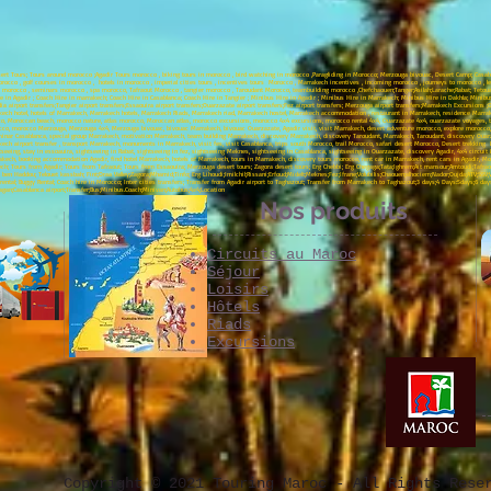
ert Tours; Tours around morocco ;Agadir Tours morocco , biking tours in morocco , bird watching in morocco ,Paragliding in Morocco; Merzouga bivouac, Desert Camp; Casabla
orocco , golf courses in morocco , hotels in morocco , imperial cities tours , incentives tours Morocco , Marrakech incentives , incoming morocco , journeys to morocco ,
ia morocco , seminars morocco , spa morocco, Tafraout Morocco , tangier morocco , Taroudant Morocco, teambuilding morocco ,Chefchaouen;Tanger;Asilah;Larache;Rabat; Tetoua
ire in Agadir ; Coach Hire in marrakech; Coach Hire in Casablanca; Coach Hire in Tangier ; Minibus Hire in Agadir ; Minibus Hire in Marrakech; Minibus Hire in Dakhla; Mini
idia airport transfers;Tangier airport transfers;Essaouira airport transfers;Ouarzazate airport transfers;Fez airport transfers; Merzouga airport transfers;Marrakech Excursions
rrakech hotel, hotels of Marrakech, Marrakech hotels, Marrakech Riads, Marrakech riad, Marrakech hostel, Marrakech accommodation , restaurant in Marrakech, residence M
o, Moroccan beach, morocco nature, atlas morocco, Moroccan atlas, morocco excursions, morocco 4x4 excursions, morocco rental 4x4, Ouarzazate 4x4, ouarzazate voyages, tra
, morocco Merzouga, Merzouga 4x4, Merzouga bivouac, bivouac Marrakech, bivouac Ouarzazate, Agadir visit, visit Marrakech, desert adventure morocco, explore morocco, 
nar Casablanca, special group Marrakech, motivation Marrakech, team building Marrakech, discovery Marrakech, discovery Taroudant, Marrakech, Taroudant, discovery Ouarzaza
ech airport transfer , transport Marrakech, monuments in Marrakech, visit fes, visit Casablanca, trips south Morocco, trail Morocco, safari desert Morocco, Desert trekking
tseeing, stay in essoauira, sightseeing in Rabat, sightseeing in fez, sightseeing Meknes, sightseeing in Casablanca, sightseeing in Ouarzazate, discovery Agadir, 4x4 circui
rakech, booking accommodation Agadir, find hotel Marrakech, hotels of Marrakech, tours in Marrakech, discovery tours morocco, rent car in Marrakech, rent cars in Agadir, Mo
 Tours from Agadir; Tours from Tafraout; Tours from Essaouira; Merzouga desert tours; Zagora desert tours; Erg Chebbi; Erg Chegaga;Tata;Ighrem;Ait mansour;Amtoudi;Tafraoute;p
it ben Haddou; Telouet kassbah; Fint;Draa Valley;Zagora;Mhamid;Tinfo; Erg Lihoudi;Imilchil;Rissani;Erfoud;Midelt;Meknes;Fez;Ifrane;Volubilis;Chaouen;alhociem;Nador;Oujda;AT
tal; Buggy Rental; Coach hire in Morocco; Inter cities transfers; Transfer from Agadir airport to Taghazout; Transfer from Marrakech to Taghazout;3 days;4 Days:5days;6 da
agan;Casablanca airport;Transfer;Bus;Minibus.Coach;Minivan;Autobus;4x4;Location
Nos produits
Circuits au Maroc
Séjour
Loisirs
Hôtels
Riads
Excursions
Copyright © 2021 Touring Maroc - All Rights Rese