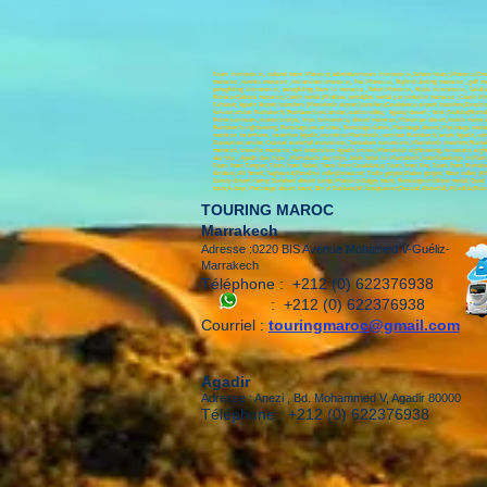
Tours in morocco , cultural tours Morocco; adventure tours in morocco ,Sahara tours; Morocco Des
morocco , events morocco , excursions morocco , Fez Morocco , flight ticketing morocco , golf m
paragliding in morocco , paragliding tours in morocco , Rabat Morocco , Riads in morocco , Said
Morocco;Sahara morocco; Coach rental ;Minibus rental;Bus rental ;car rental in morocco ; Coach H
Tafraout; Agadir Airport transfers ;Marrakech airport transfers;Casablanca airport transfers;Errach
4x4 excursion Marrakech, Marrakech excursion, ourika valley, Agafay desert ; Asni ;Toubkal;Ma
Moroccan tours, morocco trips, trips to morocco, desert morocco, Moroccan desert, beach morocc
Marrakech sightseeing, Merzouga excursions, Merzouga dunes, Merzouga desert, Merzouga morocco
morocco incentives, incentive Agadir, incentive Marrakech, seminar Marrakech, week Agadir, semi
Ouzoud excursion, Ouzoud waterfall excursions, Taroudant excursions, Marrakech transfers;Marrak
morocco, travel to morocco, 4x4 landcruiser Agadir cruise, Marrakech sightseeing, essaouira sigh
day trip , Agadir day trips , Marrakech day trips, book hotel in Marrakech, hotel bookings in Mar
Tours from Tangier; Tours from Rabat; Tours from Casablanca; Tours from Fez; Tours from Marrakech;
Kerdous; Ait hmed; Taghazout;Paradise valley;Imouzzer; Todra gorges;Dades gorges; Rose valley ;A
Luxury desert camp; Standard desert camp; Morocco Buggy tours; Merzouga minibus rental; Quad ren
tours;4 days Merzouga desert tours; Bin el Ouidane;Ait bouguemez;Ouzoud Waterfall; Al jadida;Maz
TOURING MAROC
Marrakech
Adresse :0220 BIS Avenue Mohamed V-Guéliz-
Marrakech
Téléphone :
+212 (0) 622376938
:
+212 (0) 622376938
Courriel :
touringmaroc@gmail.com
Agadir
Adresse : Anezi , Bd. Mohammed V, Agadir 80000
Téléphone : +212 (0) 622376938