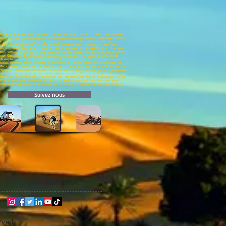
nca morocco , 4x4 rental in Morocco , morocco desert tour ,Desert Trip; Atlas tours; Essaouira
 leisure morocco , Meknes morocco , Merzouga dunes , Ouarzazate Kasbahs , outgo travel morocco ,
n , thalasso agadir , tour operating morocco , trips morocco , Merzouga morocco; zagora
bus Hire in Merzouga; Minibus Hire in Casablanca; Minibus Hire in Essaouira; Minibus Hire in
 ;Day trips; Desert Tours;Morocco travel, 4x4 Morocco, Morocco circuit, 4x4 Marrakech, 4x4 agadir,
arrakech, habitaccion Marrakech, accommodation Marrakech, stays Marrakech, morocco discovery,
vel Ouarzazate, desert Ouarzazate, zagora excursions, visit Ouarzazate, visit Marrakech,
biking in morocco, bike tours in morocco, mtb morocco, morocco off roads, morocco incentive,
te, discovery desert, Tafraout visit, Tafraout trips, Tafraout bivouac, Essaouira excursion,
 Morocco, trekking atlas Morocco, trekking morocco, morocco trekking, Morocco Journey, discover
t Marrakech, tours Marrakech, journey Marrakech, trip Marrakech, Marrakech day trips, Ouarzazate
roccan tours, tour operating morocco, tour operator morocco, Morocco travel agency, travel agent;
ainted rocks; Ameln valley;Goulmine;Sidi Ifni;Tafnidilt;For boujerif;Legzira Beach;Aglou; Tiznit;
V;SSV;VTT;Merzouga quads; Merzouga buggy; Merzouga 4x4;Merzouga Sand Dunes;Merzouga hotels;
ys;7days;8days;9days;10days;3 days Marrakech to fez desert trip;3 Days fez to Marrakech desert
Suivez nous
rved