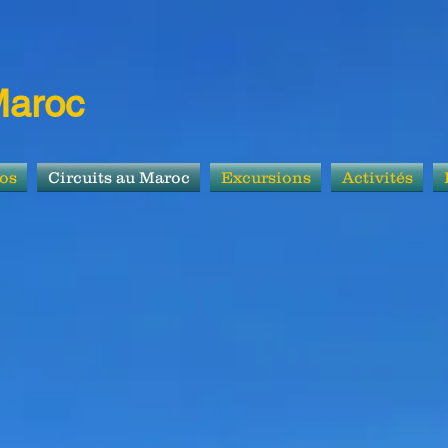
Maroc
os
Circuits au Maroc
Excursions
Activités