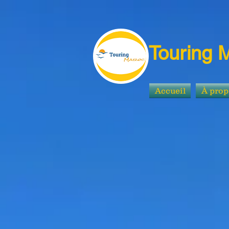
Touring 
Accueil
À prop