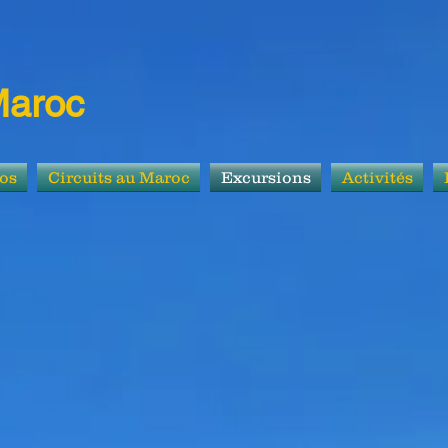
Maroc
os
Circuits au Maroc
Excursions
Activités