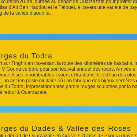
xcursion d'une journée au départ de Ouarzazate pour profiter d
Atlas d'Ait Ben Haddou et le Télouet, à travers une variété de pa
g de la vallée d'aounila.
rges du Todra
t sur Tinghir en traversant la route des kilomètres de kasbahs, 
 M'Gouna célèbre pour son festival annuel des roses. Arrivée à 
raie et ses innombrables ksours et kasbahs. C'est l'un des plu
, un ancien poste militaire où l'on fabrique des bijoux berbères 
s du Todra, impressionnantes parois rouges sculptées par la n
et retour à Ouarzazate.
rges du Dadès & Vallée des Roses
tin départ de Ouarzazate en 4x4 vers l'Oasis de Skoura (traverser