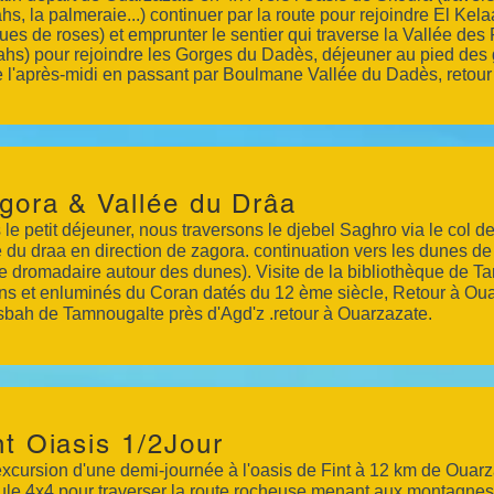
hs, la palmeraie...) continuer par la route pour rejoindre El Kela
ques de roses) et emprunter le sentier qui traverse la Vallée des
hs) pour rejoindre les Gorges du Dadès, déjeuner au pied des 
re l'après-midi en passant par Boulmane Vallée du Dadès, retour
gora & Vallée du Drâa
le petit déjeuner, nous traversons le djebel Saghro via le col de T
e du draa en direction de zagora. continuation vers les dunes de 
e dromadaire autour des dunes). Visite de la bibliothèque de T
ns et enluminés du Coran datés du 12 ème siècle, Retour à Ouar
sbah de Tamnougalte près d'Agd'z .retour à Ouarzazate.
nt Oiasis 1/2Jour
xcursion d'une demi-journée à l'oasis de Fint à 12 km de Ouar
ule 4x4 pour traverser la route rocheuse menant aux montagnes d