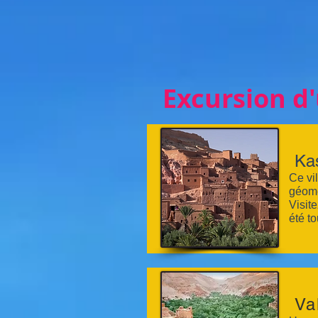
Excursion d
Ka
Ce vi
géomé
Visit
été t
Va