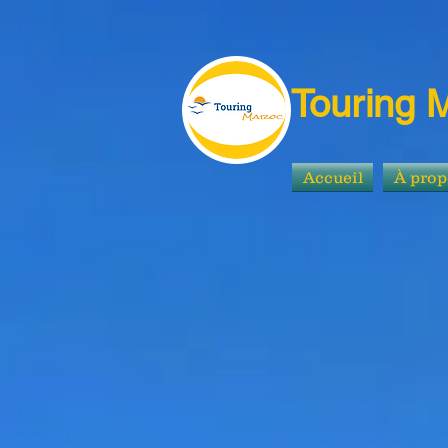
Touring 
Accueil
À prop