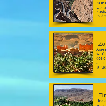
kasba
fabri
Kasba
riviè
Za
Après 
vallé
dos d
ancie
la Ka
Fi
Une e
véhic