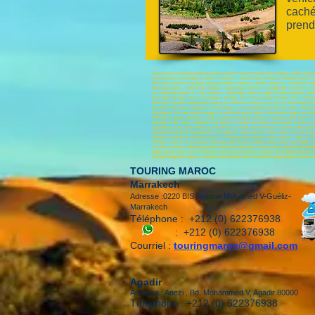
caché
prend
Ouarzazate Excursions;Ouarzazate day trip;Visit Ouarzazate;Ait ben haddou kasbah ;Telouet
Excursions;Visit Casablanca ;Tours in morocco , cultural tours Morocco; adventure tours
desert tour ,Desert Trip; Atlas tours; Essaouira morocco , events morocco , excursions m
Merzouga dunes , Ouarzazate Kasbahs , outgo travel morocco , paragliding in morocco , pa
tour operating morocco , trips morocco , Merzouga morocco; zagora Morocco;Sahara morocco
Merzouga; Minibus Hire in Casablanca; Minibus Hire in Essaouira; Minibus Hire in Tafraout;
;Day trips; Desert Tours;Morocco travel, 4x4 Morocco, Morocco circuit, 4x4 Marrakech, 4x
residence Marrakech, habitaccion Marrakech, accommodation Marrakech, stays Marrakech,
Ouarzazate 4x4, ouarzazate voyages, travel Ouarzazate, desert Ouarzazate, zagora excur
Marrakech, desert adventure morocco, explore morocco, biking in morocco, bike tours in
Marrakech, discovery Taroudant, Marrakech, Taroudant, discovery Ouarzazate, discovery des
Casablanca, trips south Morocco, trail Morocco, safari desert Morocco, Desert trekking M
sightseeing Meknes, sightseeing in Casablanca, sightseeing in Ouarzazate, discovery Agad
Marrakech, hotels of Marrakech, tours in Marrakech, discovery tours morocco, rent car in
Tafraout; Tours from Essaouira; Merzouga desert tours; Zagora desert tours; Erg Chebbi; Erg
kassbah; Fint;Draa Valley;Zagora;Mhamid;Tinfo; Erg lihoudi ;Imilchil; Rissani;Erfoud; Mi
Buggy Rental; Coach hire in Morocco; Inter cities transfers; Transfer from Agadir airport
jadida;Mazagan;Casablanca airport;Transfer;Bus;Minibus.Coach;Minivan;Autobus;4x4;Locatio
TOURING MAROC
Marrakech
Adresse :0220 BIS Avenue Mohamed V-Guéliz-
Marrakech
Téléphone :
+212 (0) 622376938
:
+212 (0) 622376938
Courriel :
touringmaroc@gmail.com
Agadir
Adresse : Anezi , Bd. Mohammed V, Agadir 80000
Téléphone : +212 (0) 622376938