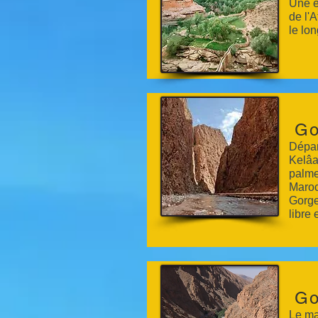
Une e
de l'
le lon
Go
Dépar
Kelâa
palme
Maroc
Gorge
libre 
Go
Le ma