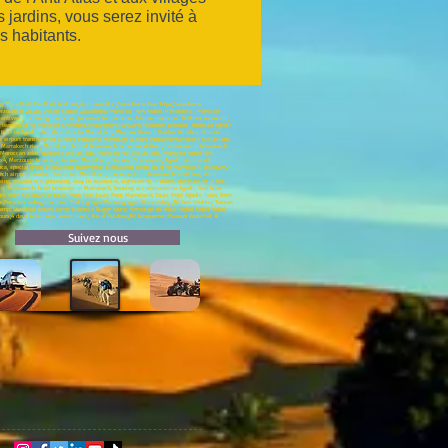
jardins, vous serez invité à
s habitants.
 Trips;Visit Fes;Visit Meknes;Visit Volubilis ;Casablanca Day Trips;Casablanca
Merzouga bivouac, Desert Camp; Casablanca morocco , 4x4 rental in Morocco , morocco
incentives , incoming morocco , journeys to morocco , leisure morocco , Meknes morocco ,
eambuilding morocco ,Chefchaouen;Tanger;Asilah;Larache;Rabat; Tetouan , thalasso agadir ,
 Hire in Agadir ; Minibus Hire in Marrakech; Minibus Hire in Dakhla; Minibus Hire in
e airport transfers;Fez airport transfers; Merzouga airport transfers;Marrakech Excursions
s, Marrakech riad, Marrakech hostel, Marrakech accommodation , restaurant in Marrakech,
Moroccan atlas, morocco excursions, morocco 4x4 excursions, morocco rental 4x4,
4, Merzouga bivouac, bivouac Marrakech, bivouac Ouarzazate, Agadir visit, visit
nca, special group Marrakech, motivation Marrakech, team building Marrakech, discovery
ch airport transfer , transport Marrakech, monuments in Marrakech, visit fes, visit
ng, essaouira sightseeing, stay in essoauira, sightseeing in Rabat, sightseeing in fez,
l in Marrakech, hotel bookings in Marrakech, booking accommodation Agadir, find hotel
ours from Casablanca; Tours from Fez; Tours from Marrakech; Tours from Agadir; Tours from
ut;Paradise valley;Imouzzer; Todra gorges;Dades gorges; Rose valley ;Ait ben Haddou; Telouet
 camp; Standard desert camp; Morocco Buggy tours; Merzouga minibus rental; Quad rental;
ours;4 days Merzouga desert tours; Bin el Ouidane;Ait bouguemez;Ouzoud Waterfall; Al
Suivez nous