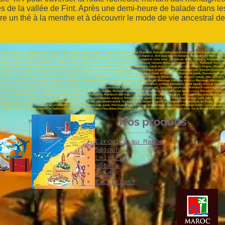
s de la vallée de Fint. Après une demi-heure de balade dans les 
re un thé à la menthe et à découvrir le mode de vie ancestral de
 Valley; Agadir Excursions;Agadir day Trips;Visit Agadir ;Agadir souk;Marrakech Excursions ;Marrakech Day Trips;Visit Marrakech;Marrakesh Excursions;Fez Excursions;Fes Day
 in morocco ,Sahara tours; Morocco Desert Tours; Tours around morocco ;Agadir Tours morocco , biking tours in morocco , bird watching in morocco ,Paragliding in Morocco; 
orocco , Fez Morocco , flight ticketing morocco , golf morocco , golf courses in morocco , hotels in morocco , imperial cities tours , incentives tours Morocco , Marrakech 
ragliding tours in morocco , Rabat Morocco , Riads in morocco , Saidia morocco , seminars morocco , spa morocco, Tafraout Morocco , tangier morocco , Taroudant Morocco, t
; Coach rental ;Minibus rental;Bus rental ;car rental in morocco ; Coach Hire in Agadir ; Coach Hire in marrakech; Coach Hire in Casablanca; Coach Hire in Tangier ; Minibus
 Agadir Airport transfers ;Marrakech airport transfers;Casablanca airport transfers;Errachidia airport transfers;Tangier airport transfers;Essaouira airport transfers;Ouarzazat
4 agadir, 4x4 excursion Marrakech, Marrakech excursion, ourika valley, Agafay desert ; Asni ;Toubkal;Marrakech hotel, hotels of Marrakech, Marrakech hotels, Marrakech Riad
 morocco discovery, Moroccan tours, morocco trips, trips to morocco, desert morocco, Moroccan desert, beach morocco, Moroccan beach, morocco nature, atlas morocco, 
sions, visit Ouarzazate, visit Marrakech, Marrakech sightseeing, Merzouga excursions, Merzouga dunes, Merzouga desert, Merzouga morocco, morocco Merzouga, Merzouga 4x
 morocco, mtb morocco, morocco off roads, morocco incentive, morocco incentives, incentive Agadir, incentive Marrakech, seminar Marrakech, week Agadir, seminar Casabla
ert, Tafraout visit, Tafraout trips, Tafraout bivouac, Essaouira excursion, Ouzoud excursion, Ouzoud waterfall excursions, Taroudant excursions, Marrakech transfers;Marrake
orocco, trekking atlas Morocco, trekking morocco, morocco trekking, Morocco Journey, discover morocco, travel to morocco, 4x4 landcruiser Agadir cruise, Marrakech sightseei
ir, 4x4 circuit Marrakech, tours Marrakech, journey Marrakech, trip Marrakech, Marrakech day trips, Ouarzazate day trip , Agadir day trips , Marrakech day trips, book hote
 Marrakech, rent cars in Agadir, Moroccan tours, tour operating morocco, tour operator morocco, Morocco travel agency, travel agent; Tours from Tangier; Tours from Rabat; T
 Chegaga;Tata;Ighrem;Ait mansour;Amtoudi;Tafraoute;painted rocks; Ameln valley;Goulmine;Sidi Ifni;Tafnidilt;For boujerif;Legzira Beach;Aglou; Tiznit; Kerdous; Ait hmed; Taghazo
delt;Meknes;Fez;Ifrane; Volubilis; Chaouen;alhociem;Nador;Oujda;ATV;SSV;VTT;Merzouga quads; Merzouga buggy; Merzouga 4x4;Merzouga Sand Dunes;Merzouga hotels; Luxury desert
 to Taghazout; Transfer from Marrakech to Taghazout;3 days;4 Days:5days;6 days;7days;8days;9days;10days;3 days Marrakech to fez desert trip;3 Days fez to Marrakech desert t
n
Nos produits
Circuits au Maroc
Séjour
Loisirs
Hôtels
Riads
Excursions