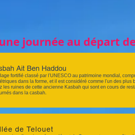
'une journée au départ d
sbah Ait Ben Haddou
llage fortifié classé par l'UNESCO au patrimoine mondial, comp
triques dans la forme, et il est considéré comme l'un des plus 
ez les ruines de cette ancienne Kasbah qui sont en cours de res
ournés dans la casbah.
llée de Telouet