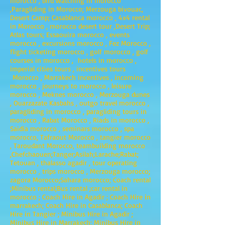
morocco , bird watching in morocco
,Paragliding in Morocco; Merzouga bivouac,
Desert Camp; Casablanca morocco , 4x4 rental
in Morocco , morocco desert tour ,Desert Trip;
Atlas tours; Essaouira morocco , events
morocco , excursions morocco , Fez Morocco ,
flight ticketing morocco , golf morocco , golf
courses in morocco , hotels in morocco ,
imperial cities tours , incentives tours
Morocco , Marrakech incentives , incoming
morocco , journeys to morocco , leisure
morocco , Meknes morocco , Merzouga dunes
, Ouarzazate Kasbahs , outgo travel morocco ,
paragliding in morocco , paragliding tours in
morocco , Rabat Morocco , Riads in morocco ,
Saidia morocco , seminars morocco , spa
morocco, Tafraout Morocco , tangier morocco
, Taroudant Morocco, teambuilding morocco
,Chefchaouen;Tanger;Asilah;Larache;Rabat;
Tetouan , thalasso agadir , tour operating
morocco , trips morocco , Merzouga morocco;
zagora Morocco;Sahara morocco; Coach rental
;Minibus rental;Bus rental ;car rental in
morocco ; Coach Hire in Agadir ; Coach Hire in
marrakech; Coach Hire in Casablanca; Coach
Hire in Tangier ; Minibus Hire in Agadir ;
Minibus Hire in Marrakech; Minibus Hire in