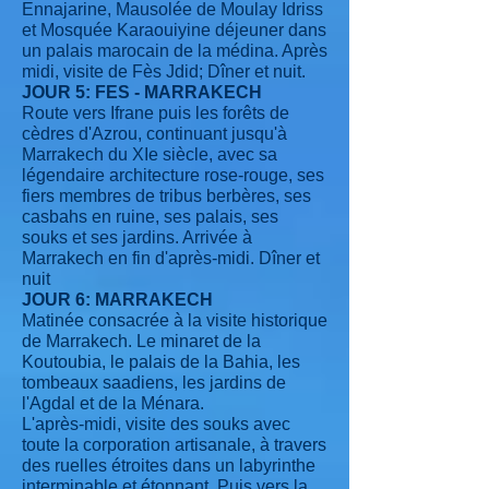
Ennajarine, Mausolée de Moulay Idriss
et Mosquée Karaouiyine déjeuner dans
un palais marocain de la médina. Après
midi, visite de Fès Jdid; Dîner et nuit.
JOUR 5: FES - MARRAKECH
Route vers Ifrane puis les forêts de
cèdres d'Azrou, continuant jusqu'à
Marrakech du XIe siècle, avec sa
légendaire architecture rose-rouge, ses
fiers membres de tribus berbères, ses
casbahs en ruine, ses palais, ses
souks et ses jardins. Arrivée à
Marrakech en fin d'après-midi. Dîner et
nuit
JOUR 6: MARRAKECH
Matinée consacrée à la visite historique
de Marrakech. Le minaret de la
Koutoubia, le palais de la Bahia, les
tombeaux saadiens, les jardins de
l'Agdal et de la Ménara.
L'après-midi, visite des souks avec
toute la corporation artisanale, à travers
des ruelles étroites dans un labyrinthe
interminable et étonnant. Puis vers la