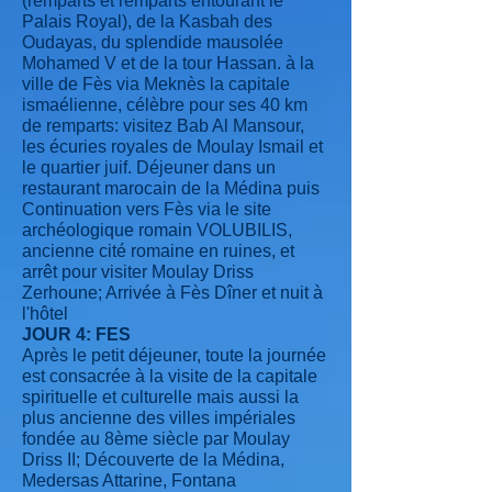
(remparts et remparts entourant le
Palais Royal), de la Kasbah des
Oudayas, du splendide mausolée
Mohamed V et de la tour Hassan. à la
ville de Fès via Meknès la capitale
ismaélienne, célèbre pour ses 40 km
de remparts: visitez Bab Al Mansour,
les écuries royales de Moulay Ismail et
le quartier juif. Déjeuner dans un
restaurant marocain de la Médina puis
Continuation vers Fès via le site
archéologique romain VOLUBILIS,
ancienne cité romaine en ruines, et
arrêt pour visiter Moulay Driss
Zerhoune; Arrivée à Fès Dîner et nuit à
l'hôtel
JOUR 4: FES
Après le petit déjeuner, toute la journée
est consacrée à la visite de la capitale
spirituelle et culturelle mais aussi la
plus ancienne des villes impériales
fondée au 8ème siècle par Moulay
Driss II; Découverte de la Médina,
Medersas Attarine, Fontana