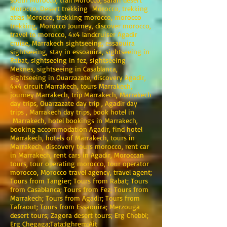
Morocco, Desert trekking Morocco, trekking
atlas Morocco, trekking morocco, morocco
trekking, Morocco Journey, discover morocco,
travel to morocco, 4x4 landcruiser Agadir
cruise, Marrakech sightseeing, essaouira
sightseeing, stay in essoauira, sightseeing in
Rabat, sightseeing in fez, sightseeing
Meknes, sightseeing in Casablanca,
sightseeing in Ouarzazate, discovery Agadir,
4x4 circuit Marrakech, tours Marrakech,
journey Marrakech, trip Marrakech, Marrakech
day trips, Ouarzazate day trip , Agadir day
trips , Marrakech day trips, book hotel in
Marrakech, hotel bookings in Marrakech,
booking accommodation Agadir, find hotel
Marrakech, hotels of Marrakech, tours in
Marrakech, discovery tours morocco, rent car
in Marrakech, rent cars in Agadir, Moroccan
tours, tour operating morocco, tour operator
morocco, Morocco travel agency, travel agent;
Tours from Tangier; Tours from Rabat; Tours
from Casablanca; Tours from Fez; Tours from
Marrakech; Tours from Agadir; Tours from
Tafraout; Tours from Essaouira; Merzouga
desert tours; Zagora desert tours; Erg Chebbi;
Erg Chegaga;Tata;Ighrem;Ait