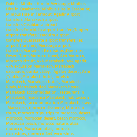
Dakhla; Minibus Hire in Merzouga; Minibus
Hire in Casablanca; Minibus Hire in Essaouira;
Minibus Hire in Tafraout; Agadir Airport
transfers ;Marrakech airport
transfers;Casablanca airport
transfers;Errachidia airport transfers;Tangier
airport transfers;Essaouira airport
transfers;Ouarzazate airport transfers;Fez
airport transfers; Merzouga airport
transfers;Marrakech Excursions ;Day trips;
Desert Tours;Morocco travel, 4x4 Morocco,
Morocco circuit, 4x4 Marrakech, 4x4 agadir,
4x4 excursion Marrakech, Marrakech
excursion, ourika valley, Agafay desert ; Asni
;Toubkal;Marrakech hotel, hotels of
Marrakech, Marrakech hotels, Marrakech
Riads, Marrakech riad, Marrakech hostel,
Marrakech accommodation , restaurant in
Marrakech, residence Marrakech, habitaccion
Marrakech, accommodation Marrakech, stays
Marrakech, morocco discovery, Moroccan
tours, morocco trips, trips to morocco, desert
morocco, Moroccan desert, beach morocco,
Moroccan beach, morocco nature, atlas
morocco, Moroccan atlas, morocco
excursions, morocco 4x4 excursions,