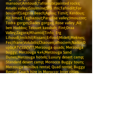
mansour;Amtoudi;Tafraoute;painted rocks;
Ameln valley;Goulmine;Sidi Ifni;Tafnidilt;For
boujerif;Legzira Beach;Aglou; Tiznit; Kerdous;
Ait hmed; Taghazout;Paradise valley;Imouzzer;
Todra gorges;Dades gorges; Rose valley ;Ait
ben Haddou; Telouet kassbah; Fint;Draa
Valley;Zagora;Mhamid;Tinfo; Erg
Lihoudi;Imilchil;Rissani;Erfoud;Midelt;Meknes;
Fez;Ifrane;Volubilis;Chaouen;alhociem;Nador;O
ujda;ATV;SSV;VTT;Merzouga quads; Merzouga
buggy; Merzouga 4x4;Merzouga Sand
Dunes;Merzouga hotels; Luxury desert camp;
Standard desert camp; Morocco Buggy tours;
Merzouga minibus rental; Quad rental; Buggy
Rental; Coach hire in Morocco; Inter cities
transfers; Transfer from Agadir airport to
Taghazout; Transfer from Marrakech to
Taghazout;3 days;4 Days:5days;6
days;7days;8days;9days;10days;3 days
Marrakech to fez desert trip;3 Days fez to
Marrakech desert tours;4 days Merzouga
desert tours; Bin el Ouidane;Ait
bouguemez;Ouzoud Waterfall; Al
jadida;Mazagan;Casablanca
airport;Transfer;Bus;Minibus.Coach;Minivan;Au
tobus;4x4;Location