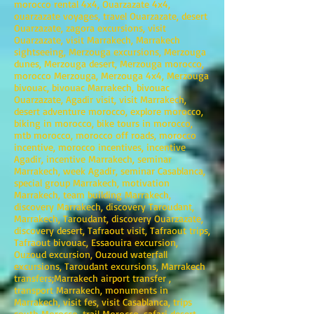
morocco rental 4x4, Ouarzazate 4x4,
ouarzazate voyages, travel Ouarzazate, desert
Ouarzazate, zagora excursions, visit
Ouarzazate, visit Marrakech, Marrakech
sightseeing, Merzouga excursions, Merzouga
dunes, Merzouga desert, Merzouga morocco,
morocco Merzouga, Merzouga 4x4, Merzouga
bivouac, bivouac Marrakech, bivouac
Ouarzazate, Agadir visit, visit Marrakech,
desert adventure morocco, explore morocco,
biking in morocco, bike tours in morocco,
mtb morocco, morocco off roads, morocco
incentive, morocco incentives, incentive
Agadir, incentive Marrakech, seminar
Marrakech, week Agadir, seminar Casablanca,
special group Marrakech, motivation
Marrakech, team building Marrakech,
discovery Marrakech, discovery Taroudant,
Marrakech, Taroudant, discovery Ouarzazate,
discovery desert, Tafraout visit, Tafraout trips,
Tafraout bivouac, Essaouira excursion,
Ouzoud excursion, Ouzoud waterfall
excursions, Taroudant excursions, Marrakech
transfers;Marrakech airport transfer ,
transport Marrakech, monuments in
Marrakech, visit fes, visit Casablanca, trips
south Morocco, trail Morocco, safari desert