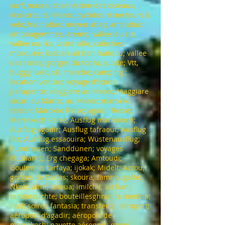
surf, massa, observation des oiseaux,
éco-circuits, Maroc, cyclotourisme tours à
vélo; haut atlas; moyen atlas; anti atlas;
ait bougemmez; aremd; vallee du ziz;
vallee ourika; visite ville; calèches;
mosquée; kasbah ait ben haddou; vallee
des roses; gorges du todra; quide; Vtt,
buggy; velo, ski, marche; camping ;
location voiture; voyage d'étude;
parapente; viaggiare au Maroc; Viaggiare
sicuri au Maroc, au Maroc; marokko
reisen; Marokko Reise; agadir Reise;
Marrakech Reise; Ausflug marrakech;
Ausflug agadir; Ausflug tafraout; Ausflug
fez; Ausflug essaouira; Wüstenausflug;
Rundreisen; Sanddünen; voyages
étudiants; Erg chegaga; Amtoudi;
Goulmine; tarfaya; ijokak; Midelt; Azrou;
gorges de Dades; skoura; tamnougalte;
Nkob; alnif; tétoua; imilchil; ait hani;
tamtetouchte; bouteillesghrar; la medina;
riad; soiree fantasia; transferts; aéroport;
aéroport d'agadir; aéroport de
marrakech; navette aéroport; moto;