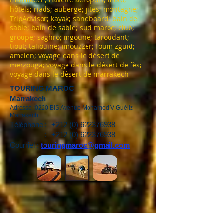
hôtels; riads; auberge; jites; montagne;
TripAdvisor; kayak; sandboard; bain de
sable; bain de sable; sud maroc; club;
groupe; saghro; mgoune; taroudant;
tiout; taliouine; imouzzer; foum zguid;
amelen; voyage dans le désert de
merzouga; voyage dans le désert de fès;
voyage dans le désert de marrakech
TOURING MAROC
Marrakech
Adresse :0220 BIS Avenue Mohamed V-Guéliz-
Marrakech
Téléphone :
+212 (0) 622376938
:
+212 (0) 622376938
Courriel :
touringmaroc@gmail.com