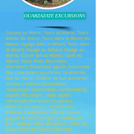
OUARZAZATE EXCURSIONS
Circuits au Maroc; Tours au Maroc; Tours
autour du Maroc; Tours dans le désert du
Maroc; Voyage dans le désert; Tours dans
le désert; Voyage au Sahara; Voyage au
Maroc; Circuit 4x4 au Maroc; Tours au
Maroc; Tours Atlas; Excursions
Marrakech; Excursions Agadir; Excursions
Fès; Ouarzazate excursions; location de
bus au maroc; location de bus au maroc;
minibus; autocar; localisation;
randonnees chamelières; cameltrekking;
zagora, fes, tanger, rabat; agadir;
merzouga; marrakech; essaouira;
tafraout; taroudant; chefchaouen;
meknes; Casablanca; erfoud; rissani;
gorges du todra; gorges du dadès; ait
ben Haddou; vallée de telouet; vallée du
draa; vallée de l'ourika; cascades