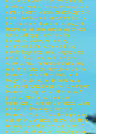
d'ouzoud; ouzoud chute d'eau; toubak;
trekking; sejourau maroc; bivouac; camp
dans le désert; location; quad; buggy des
dunes; 4x4; bus; entraîneur; minibus; lac
ben elouidane; plage blanche; plage de
legzira; vallée paradisiaque; erg chebbi;
tata; erg chegaga; sahara; villes
impériales; visites; excursions;
excursions d'une journée; sidi ifni;
dakhla; laayoune; saidia; tanger; rabat;
meknes; fez; ifrane; asni; ouergane;
vallee du draa; mhamid; dromadaires;
cameltrip; rutas por Marruecos; Viajes a
Marruecos; desde Marrakech; desde
tanger; desde fes; desde casablanca;
excursions, rutas el desierto; 15 jours par
Marruecos; 10 jours par Marruecos; 8
jours par Marruecos; 6 jours par
Marruecos, 3 jours par Marruecos; Dunas
doradas de Merzouga; Itinerario
Marruecos 7 jours; Ciudades Imperiales;
que ver en Marruecos, les choses à faire;
cosas que ver y hacer en Marruecos; El
dromedario, khaima berebere, taghazout,