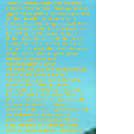
Tetouan , thalasso agadir , tour operating
morocco , trips morocco , Merzouga morocco;
zagora Morocco;Sahara morocco; Coach rental
;Minibus rental;Bus rental ;car rental in
morocco ; Coach Hire in Agadir ; Coach Hire in
marrakech; Coach Hire in Casablanca; Coach
Hire in Tangier ; Minibus Hire in Agadir ;
Minibus Hire in Marrakech; Minibus Hire in
Dakhla; Minibus Hire in Merzouga; Minibus
Hire in Casablanca; Minibus Hire in Essaouira;
Minibus Hire in Tafraout; Agadir Airport
transfers ;Marrakech airport
transfers;Casablanca airport
transfers;Errachidia airport transfers;Tangier
airport transfers;Essaouira airport
transfers;Ouarzazate airport transfers;Fez
airport transfers; Merzouga airport
transfers;Marrakech Excursions ;Day trips;
Desert Tours;Morocco travel, 4x4 Morocco,
Morocco circuit, 4x4 Marrakech, 4x4 agadir,
4x4 excursion Marrakech, Marrakech
excursion, ourika valley, Agafay desert ; Asni
;Toubkal;Marrakech hotel, hotels of
Marrakech, Marrakech hotels, Marrakech
Riads, Marrakech riad, Marrakech hostel,
Marrakech accommodation , restaurant in