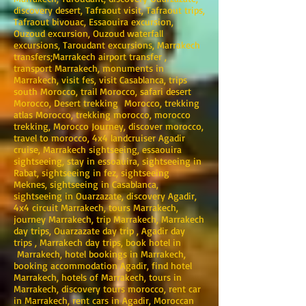
discovery desert, Tafraout visit, Tafraout trips,
Tafraout bivouac, Essaouira excursion,
Ouzoud excursion, Ouzoud waterfall
excursions, Taroudant excursions, Marrakech
transfers;Marrakech airport transfer ,
transport Marrakech, monuments in
Marrakech, visit fes, visit Casablanca, trips
south Morocco, trail Morocco, safari desert
Morocco, Desert trekking Morocco, trekking
atlas Morocco, trekking morocco, morocco
trekking, Morocco Journey, discover morocco,
travel to morocco, 4x4 landcruiser Agadir
cruise, Marrakech sightseeing, essaouira
sightseeing, stay in essoauira, sightseeing in
Rabat, sightseeing in fez, sightseeing
Meknes, sightseeing in Casablanca,
sightseeing in Ouarzazate, discovery Agadir,
4x4 circuit Marrakech, tours Marrakech,
journey Marrakech, trip Marrakech, Marrakech
day trips, Ouarzazate day trip , Agadir day
trips , Marrakech day trips, book hotel in
Marrakech, hotel bookings in Marrakech,
booking accommodation Agadir, find hotel
Marrakech, hotels of Marrakech, tours in
Marrakech, discovery tours morocco, rent car
in Marrakech, rent cars in Agadir, Moroccan