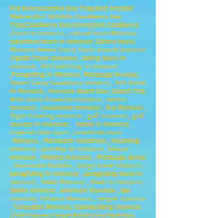
Fez Excursions;Fes Day Trips;Visit Fes;Visit
Meknes;Visit Volubilis ;Casablanca Day
Trips;Casablanca Excursions;Visit Casablanca
;Tours in morocco , cultural tours Morocco;
adventure tours in morocco ,Sahara tours;
Morocco Desert Tours; Tours around morocco
;Agadir Tours morocco , biking tours in
morocco , bird watching in morocco
,Paragliding in Morocco; Merzouga bivouac,
Desert Camp; Casablanca morocco , 4x4 rental
in Morocco , morocco desert tour ,Desert Trip;
Atlas tours; Essaouira morocco , events
morocco , excursions morocco , Fez Morocco ,
flight ticketing morocco , golf morocco , golf
courses in morocco , hotels in morocco ,
imperial cities tours , incentives tours
Morocco , Marrakech incentives , incoming
morocco , journeys to morocco , leisure
morocco , Meknes morocco , Merzouga dunes
, Ouarzazate Kasbahs , outgo travel morocco ,
paragliding in morocco , paragliding tours in
morocco , Rabat Morocco , Riads in morocco ,
Saidia morocco , seminars morocco , spa
morocco, Tafraout Morocco , tangier morocco
, Taroudant Morocco, teambuilding morocco
,Chefchaouen;Tanger;Asilah;Larache;Rabat;