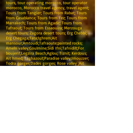
tours, tour operating morocco, tour operator
morocco, Morocco travel agency, travel agent;
Tours from Tangier; Tours from Rabat; Tours
from Casablanca; Tours from Fez; Tours from
Marrakech; Tours from Agadir; Tours from
Tafraout; Tours from Essaouira; Merzouga
desert tours; Zagora desert tours; Erg Chebbi;
Erg Chegaga;Tata;Ighrem;Ait
mansour;Amtoudi;Tafraoute;painted rocks;
Ameln valley;Goulmine;Sidi Ifni;Tafnidilt;For
boujerif;Legzira Beach;Aglou; Tiznit; Kerdous;
Ait hmed; Taghazout;Paradise valley;Imouzzer;
Todra gorges;Dades gorges; Rose valley ;Ait
ben Haddou; Telouet kassbah; Fint;Draa
Valley;Zagora;Mhamid;Tinfo; Erg lihoudi
;Imilchil; Rissani;Erfoud;
Midelt;Meknes;Fez;Ifrane; Volubilis;
Chaouen;alhociem;Nador;Oujda;ATV;SSV;VTT;M
erzouga quads; Merzouga buggy; Merzouga
4x4;Merzouga Sand Dunes;Merzouga hotels;
Luxury desert camp; Standard desert camp;
Morocco Buggy tours; Merzouga minibus
rental; Quad rental; Buggy Rental; Coach hire
in Morocco; Inter cities transfers; Transfer
from Agadir airport to Taghazout; Transfer
from Marrakech to Taghazout;3 days;4