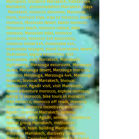
Marrakech, residence Marrakech, habitaccion
Marrakech, accommodation Marrakech, stays
Marrakech, morocco discovery, Moroccan
tours, morocco trips, trips to morocco, desert
morocco, Moroccan desert, beach morocco,
Moroccan beach, morocco nature, atlas
morocco, Moroccan atlas, morocco
excursions, morocco 4x4 excursions,
morocco rental 4x4, Ouarzazate 4x4,
ouarzazate voyages, travel Ouarzazate, desert
Ouarzazate, zagora excursions, visit
Ouarzazate, visit Marrakech, Marrakech
sightseeing, Merzouga excursions, Merzouga
dunes, Merzouga desert, Merzouga morocco,
morocco Merzouga, Merzouga 4x4, Merzouga
bivouac, bivouac Marrakech, bivouac
Ouarzazate, Agadir visit, visit Marrakech,
desert adventure morocco, explore morocco,
biking in morocco, bike tours in morocco,
mtb morocco, morocco off roads, morocco
incentive, morocco incentives, incentive
Agadir, incentive Marrakech, seminar
Marrakech, week Agadir, seminar Casablanca,
special group Marrakech, motivation
Marrakech, team building Marrakech,
discovery Marrakech, discovery Taroudant,
Marrakech, Taroudant, discovery Ouarzazate,