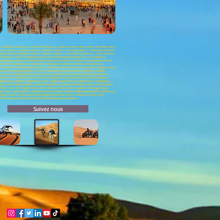
asablanca morocco , 4x4 rental in Morocco , morocco desert tour ,Desert Trip; Atlas tours;
rneys to morocco , leisure morocco , Meknes morocco , Merzouga dunes , Ouarzazate Kasbahs
r;Asilah;Larache;Rabat; Tetouan , thalasso agadir , tour operating morocco , trips morocco
kech; Minibus Hire in Dakhla; Minibus Hire in Merzouga; Minibus Hire in Casablanca;
; Merzouga airport transfers;Marrakech Excursions ;Day trips; Desert Tours;Morocco travel,
rakech accommodation , restaurant in Marrakech, residence Marrakech, habitaccion
 morocco 4x4 excursions, morocco rental 4x4, Ouarzazate 4x4, ouarzazate voyages, travel
uac Ouarzazate, Agadir visit, visit Marrakech, desert adventure morocco, explore
kech, team building Marrakech, discovery Marrakech, discovery Taroudant, Marrakech,
numents in Marrakech, visit fes, visit Casablanca, trips south Morocco, trail Morocco,
ghtseeing in Rabat, sightseeing in fez, sightseeing Meknes, sightseeing in Casablanca,
ing accommodation Agadir, find hotel Marrakech, hotels of Marrakech, tours in Marrakech,
rakech; Tours from Agadir; Tours from Tafraout; Tours from Essaouira; Merzouga desert
rges; Rose valley ;Ait ben Haddou; Telouet kassbah; Fint;Draa Valley;Zagora;Mhamid;Tinfo; Erg
ga minibus rental; Quad rental; Buggy Rental; Coach hire in Morocco; Inter cities
;Ait bouguemez;Ouzoud Waterfall; Al jadida;Mazagan;Casablanca
Suivez nous