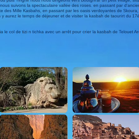
oud puis Tinghir nous nous dirigeons vers Boutghrar un petit village, si
s suivons la spectaculaire vallée des roses. en passant par d'ancien
e des Mille Kasbahs, en passant par les oasis verdoyantes de Skoura,
aurez le temps de déjeuner et de visiter la kasbah de taourirt du 17ème 
 le col de tizi n tichka avec un arrêt pour crier la kasbah de Telouet A