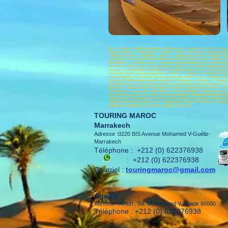
Tours in morocco , cultural tours Morocco; adventure tours in morocco ,Sahara tours; Moro
Essaouira morocco , events morocco , excursions morocco , Fez Morocco , flight ticketing
, outgo travel morocco , paragliding in morocco , paragliding tours in morocco , Rabat Mo
, Merzouga morocco; zagora Morocco;Sahara morocco; Coach rental ;Minibus rental;Bus renta
Minibus Hire in Essaouira; Minibus Hire in Tafraout; Agadir Airport transfers ;Marrakech air
4x4 Morocco, Morocco circuit, 4x4 Marrakech, 4x4 agadir, 4x4 excursion Marrakech, Marrak
Marrakech, accommodation Marrakech, stays Marrakech, morocco discovery, Moroccan tours
Ouarzazate, desert Ouarzazate, zagora excursions, visit Ouarzazate, visit Marrakech, Ma
morocco, biking in morocco, bike tours in morocco, mtb morocco, morocco off roads, moro
Taroudant, discovery Ouarzazate, discovery desert, Tafraout visit, Tafraout trips, Tafraou
safari desert Morocco, Desert trekking Morocco, trekking atlas Morocco, trekking morocco,
sightseeing in Ouarzazate, discovery Agadir, 4x4 circuit Marrakech, tours Marrakech, jour
discovery tours morocco, rent car in Marrakech, rent cars in Agadir, Moroccan tours, tour
tours; Zagora desert tours; Erg Chebbi; Erg Chegaga;Tata;Ighrem;Ait mansour;Amtoudi;Tafraout
Lihoudi;Imilchil;Rissani;Erfoud;Midelt;Meknes;Fez;Ifrane;Volubilis;Chaouen;alhociem;Nador
transfers; Transfer from Agadir airport to Taghazout; Transfer from Marrakech to Taghazou
airport;Transfer;Bus;Minibus.Coach;Minivan;Autobus;4x4;Location
TOURING MAROC
Marrakech
Adresse :0220 BIS Avenue Mohamed V-Guéliz-
Marrakech
Téléphone :
+212 (0) 622376938
:
+212 (0) 622376938
Courriel :
touringmaroc@gmail.com
Agadir
Adresse : Anezi , Bd. Mohammed V, Agadir 80000
Téléphone : +212 (0) 622376938