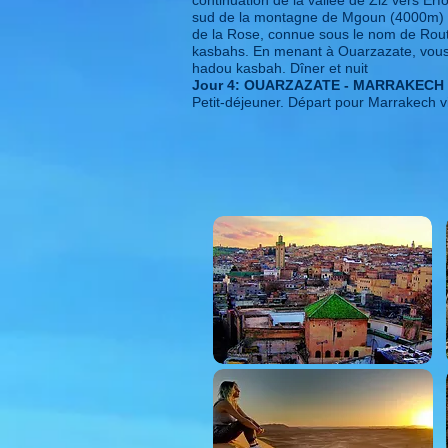
continuation de la vallée de Ziz vers Erf
sud de la montagne de Mgoun (4000m) nou
de la Rose, connue sous le nom de Rout
kasbahs. En menant à Ouarzazate, vous y 
hadou kasbah. Dîner et nuit
Jour 4: OUARZAZATE - MARRAKECH
Petit-déjeuner. Départ pour Marrakech via