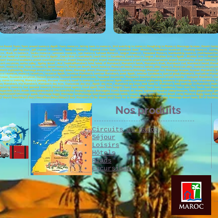
cco Desert Tours; Tours around morocco ;Agadir Tours morocco , biking tours in morocco , bird watching in morocco ,Paragliding in Morocco; Merzouga bivouac, Desert Camp; C
 morocco , golf morocco , golf courses in morocco , hotels in morocco , imperial cities tours , incentives tours Morocco , Marrakech incentives , incoming morocco , jou
rocco , Riads in morocco , Saidia morocco , seminars morocco , spa morocco, Tafraout Morocco , tangier morocco , Taroudant Morocco, teambuilding morocco ,Chefchaouen;Tange
l ;car rental in morocco ; Coach Hire in Agadir ; Coach Hire in marrakech; Coach Hire in Casablanca; Coach Hire in Tangier ; Minibus Hire in Agadir ; Minibus Hire in Marra
port transfers;Casablanca airport transfers;Errachidia airport transfers;Tangier airport transfers;Essaouira airport transfers;Ouarzazate airport transfers;Fez airport transfers
ech excursion, ourika valley, Agafay desert ; Asni ;Toubkal;Marrakech hotel, hotels of Marrakech, Marrakech hotels, Marrakech Riads, Marrakech riad, Marrakech hostel, Mar
, morocco trips, trips to morocco, desert morocco, Moroccan desert, beach morocco, Moroccan beach, morocco nature, atlas morocco, Moroccan atlas, morocco excursions,
rrakech sightseeing, Merzouga excursions, Merzouga dunes, Merzouga desert, Merzouga morocco, morocco Merzouga, Merzouga 4x4, Merzouga bivouac, bivouac Marrakech, bivo
cco incentive, morocco incentives, incentive Agadir, incentive Marrakech, seminar Marrakech, week Agadir, seminar Casablanca, special group Marrakech, motivation Marra
t bivouac, Essaouira excursion, Ouzoud excursion, Ouzoud waterfall excursions, Taroudant excursions, Marrakech transfers;Marrakech airport transfer , transport Marrakech, mo
 morocco trekking, Morocco Journey, discover morocco, travel to morocco, 4x4 landcruiser Agadir cruise, Marrakech sightseeing, essaouira sightseeing, stay in essoauira, si
ney Marrakech, trip Marrakech, Marrakech day trips, Ouarzazate day trip , Agadir day trips , Marrakech day trips, book hotel in Marrakech, hotel bookings in Marrakech, book
 operating morocco, tour operator morocco, Morocco travel agency, travel agent; Tours from Tangier; Tours from Rabat; Tours from Casablanca; Tours from Fez; Tours from Mar
e;painted rocks; Ameln valley;Goulmine;Sidi Ifni;Tafnidilt;For boujerif;Legzira Beach;Aglou; Tiznit; Kerdous; Ait hmed; Taghazout;Paradise valley;Imouzzer; Todra gorges;Dades go
;Oujda;ATV;SSV;VTT;Merzouga quads; Merzouga buggy; Merzouga 4x4;Merzouga Sand Dunes;Merzouga hotels; Luxury desert camp; Standard desert camp; Morocco Buggy tours; Merzou
t;3 days;4 Days:5days;6 days;7days;8days;9days;10days;3 days Marrakech to fez desert trip;3 Days fez to Marrakech desert tours;4 days Merzouga desert tours; Bin el Ouidane
Nos produits
Circuits au Maroc
Séjour
Loisirs
Hôtels
Riads
Excursions