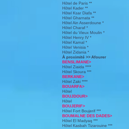
Hôtel de Paris **
Hôtel Kader **
Hôtel Ksar Diafa **
Hôtel Gharnata **
Hôtel Ain Asserdoune *
Hôtel Charaf *
Hôtel du Vieux Moulin *
Hôtel Henry IV *
Hôtel Kamal *
Hôtel Venisia *
Hôtel Zidania *
À proximité >> Afourer
BENSLIMANE>
Hôtel Ziaida ****
Hôtel Skoura ***
BERKANE>
Hôtel Zaki ****
BOUARFA>
Hôtel
BOUJDOUR>
Hôtel
BOUJERIF>
Hôtel Fort Boujerif ***
BOUMALNE DES DADES>
Hôtel El Madyaq ***
Hôtel Kasbah Tizarouine ***