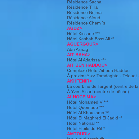
Résidence Sacha
Résidence Tilila
Résidence Nejma
Résidence Afoud
Résidence Chem 's
AGDZ>
Hôtel Kissane ***
Hôtel Kasbah Boss Ali **
AGUERGOUR>
Abri Aznag
AIT BAHA>
Hôtel Al Adarissa ***
AIT BEN HADDOU>
Complexe Hôtel Ait ben Haddou
À proximité >> Tamdaghte - Telouet
AKHFENIR>
La courbine de l'argent (centre de l
À Yves Sicart (centre de pêche)
ALHOCEIMA>
Hôtel Mohamed V ***
Hôtel Quemado ***
Hôtel Al Khouzama **
Hôtel El Maghred El Jadid **
Hôtel National **
Hôtel Etoile du Rif *
AMTOUDI>