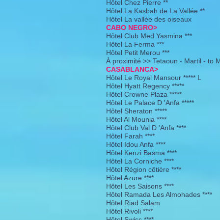
Hôtel Chez Pierre **
Hôtel La Kasbah de La Vallée **
Hôtel La vallée des oiseaux
CABO NEGRO>
Hôtel Club Med Yasmina ***
Hôtel La Ferma ***
Hôtel Petit Merou ***
À proximité >> Tetaoun - Martil - to 
CASABLANCA>
Hôtel Le Royal Mansour ***** L
Hôtel Hyatt Regency *****
Hôtel Crowne Plaza *****
Hôtel Le Palace D 'Anfa *****
Hôtel Sheraton *****
Hôtel Al Mounia ****
Hôtel Club Val D 'Anfa ****
Hôtel Farah ****
Hôtel Idou Anfa ****
Hôtel Kenzi Basma ****
Hôtel La Corniche ****
Hôtel Région côtière ****
Hôtel Azure ****
Hôtel Les Saisons ****
Hôtel Ramada Les Almohades ****
Hôtel Riad Salam
Hôtel Rivoli ****
Hôtel Swiss ****