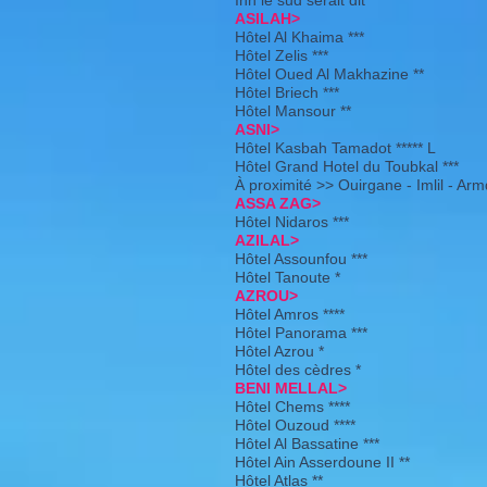
Inn le sud serait dit
ASILAH>
Hôtel Al Khaima ***
Hôtel Zelis ***
Hôtel Oued Al Makhazine **
Hôtel Briech ***
Hôtel Mansour **
ASNI>
Hôtel Kasbah Tamadot ***** L
Hôtel Grand Hotel du Toubkal ***
À proximité >> Ouirgane - Imlil - Arm
ASSA ZAG>
Hôtel Nidaros ***
AZILAL>
Hôtel Assounfou ***
Hôtel Tanoute *
AZROU>
Hôtel Amros ****
Hôtel Panorama ***
Hôtel Azrou *
Hôtel des cèdres *
BENI MELLAL>
Hôtel Chems ****
Hôtel Ouzoud ****
Hôtel Al Bassatine ***
Hôtel Ain Asserdoune II **
Hôtel Atlas **