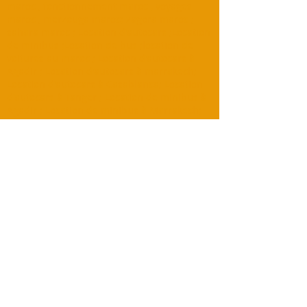
maroc , fonctionnement maroc , voyages
maroc , merzouga maroc; zagora maroc ;
sahara maroc ; Location d'autocars ;Location
de minibus ;Location de bus ;location de
voitures au maroc ; Location d'autocars à
Agadir ; Location d'autocars à marrakech;
Location d'autocars à Casablanca; Location
d'autocars à Tanger ; Location de minibus à
Agadir ; Location de minibus à Marrakech;
Location de minibus à Dakhla; Location de
minibus à Merzouga; Location de minibus à
Casablanca; Location de minibus à
Essaouira ; Location de minibus à Tafraout ;
Transferts aéroport ;Excursions ;randonnée
à dos de chameau ;Camp du désert ; Erg
chebbi;Excursions à la journée; Visites du
désert.
TOURING MAROC
Marrakech
Adresse :0220 BIS Avenue Mohamed V-Guéliz-
Marrakech
Téléphone :
+212 (0) 622376938
:
+212 (0) 622376938