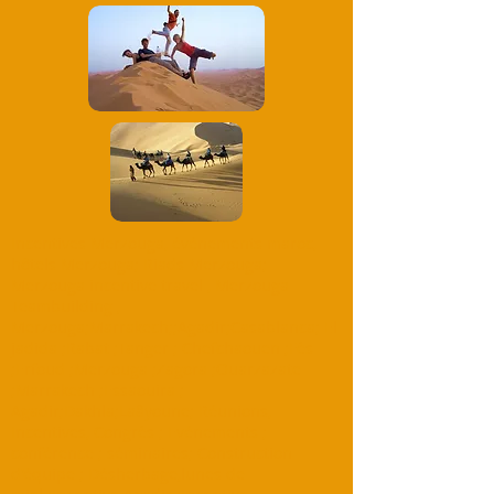
Incentives Merzouga, événements maroc,
hôtels Merzouga; Riads Merzouga;
Merzouga incentive travel , Merzouga
Teambuilding ,
Merzouga;Marrakech;;Agadir;Casablanca; El
jadida ;Rabat ;Tanger ; Chefchaouen ;Fès
;Erfoud ;Merzouga ;Zagora ;Ouarzazate
;Marrakech ;Essaouira ;
Agadir;Dakhla;Laâyoune; Réunions,
Incentives, Congrès ; Evénements ;
conférence ; séminaires; Construction
d'équipe ; Désherbage,​lunes de