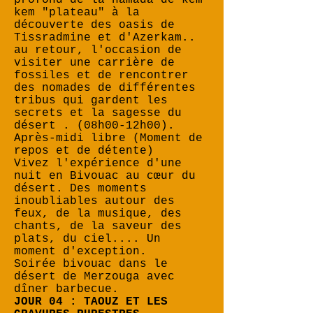
profond de la hamada de kem
kem "plateau" à la
découverte des oasis de
Tissradmine et d'Azerkam..
au retour, l'occasion de
visiter une carrière de
fossiles et de rencontrer
des nomades de différentes
tribus qui gardent les
secrets et la sagesse du
désert . (08h00-12h00).
Après-midi libre (Moment de
repos et de détente)
Vivez l'expérience d'une
nuit en Bivouac au cœur du
désert. Des moments
inoubliables autour des
feux, de la musique, des
chants, de la saveur des
plats, du ciel.... Un
moment d'exception.
Soirée bivouac dans le
désert de Merzouga avec
dîner barbecue.
JOUR 04 : TAOUZ ET LES