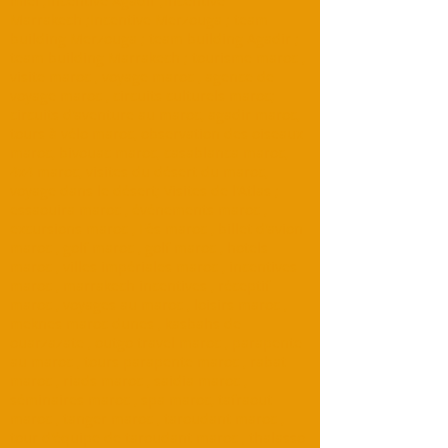
miel ;Incentive Agadir ;Incentive
Marrakech ;Incentive Merzouga ; team
building Merzouga ; team building Agadir ;
team building Marrakech ; tourisme maroc ,
visite maroc , voyage maroc , agence de
voyage maroc , circuits culturels maroc;
circuits d'aventure au maroc, agadir maroc,
tours à vélo maroc, observation des oiseaux
maroc, bivouac maroc, casablanca maroc,
4x4 maroc, visites du désert du maroc,
voyage dans le désert; Visites de l'Atlas ;
essaouira maroc , événements maroc ,
excursions maroc , Fès maroc , billet d'avion
maroc , golf maroc , golf maroc , hotels
maroc , villes impériales maroc , incentives
maroc , marrakech incentives , réceptif
maroc , voyages au maroc , loisirs maroc ,
meknes maroc dunes , kasbahs de
ouarzazate , outgo travel maroc , parapente
au maroc , tours parapente maroc , rabat
maroc , riads maroc , saidia maroc ,
séminaires maroc , spa maroc, tafraout
maroc , tanger maroc , taroudant maroc ,
tour d'équipe de taroudant maroc , thalasso