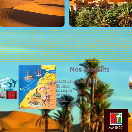
cco Desert Tours; Tours around morocco ;Agadir Tours morocco , biking tours in morocco , bird watching in morocco ,Paragliding in Morocco; Merzouga bivouac, Desert Camp; C
 morocco , golf morocco , golf courses in morocco , hotels in morocco , imperial cities tours , incentives tours Morocco , Marrakech incentives , incoming morocco , jou
rocco , Riads in morocco , Saidia morocco , seminars morocco , spa morocco, Tafraout Morocco , tangier morocco , Taroudant Morocco, teambuilding morocco ,Chefchaouen;Tange
l ;car rental in morocco ; Coach Hire in Agadir ; Coach Hire in marrakech; Coach Hire in Casablanca; Coach Hire in Tangier ; Minibus Hire in Agadir ; Minibus Hire in Marra
port transfers;Casablanca airport transfers;Errachidia airport transfers;Tangier airport transfers;Essaouira airport transfers;Ouarzazate airport transfers;Fez airport transfer
ech excursion, ourika valley, Agafay desert ; Asni ;Toubkal;Marrakech hotel, hotels of Marrakech, Marrakech hotels, Marrakech Riads, Marrakech riad, Marrakech hostel, Ma
, morocco trips, trips to morocco, desert morocco, Moroccan desert, beach morocco, Moroccan beach, morocco nature, atlas morocco, Moroccan atlas, morocco excursions,
arrakech sightseeing, Merzouga excursions, Merzouga dunes, Merzouga desert, Merzouga morocco, morocco Merzouga, Merzouga 4x4, Merzouga bivouac, bivouac Marrakech, bivo
cco incentive, morocco incentives, incentive Agadir, incentive Marrakech, seminar Marrakech, week Agadir, seminar Casablanca, special group Marrakech, motivation Marra
t bivouac, Essaouira excursion, Ouzoud excursion, Ouzoud waterfall excursions, Taroudant excursions, Marrakech transfers;Marrakech airport transfer , transport Marrakech, mo
 morocco trekking, Morocco Journey, discover morocco, travel to morocco, 4x4 landcruiser Agadir cruise, Marrakech sightseeing, essaouira sightseeing, stay in essoauira, si
ney Marrakech, trip Marrakech, Marrakech day trips, Ouarzazate day trip , Agadir day trips , Marrakech day trips, book hotel in Marrakech, hotel bookings in Marrakech, boo
 operating morocco, tour operator morocco, Morocco travel agency, travel agent; Tours from Tangier; Tours from Rabat; Tours from Casablanca; Tours from Fez; Tours from Mar
e;painted rocks; Ameln valley;Goulmine;Sidi Ifni;Tafnidilt;For boujerif;Legzira Beach;Aglou; Tiznit; Kerdous; Ait hmed; Taghazout;Paradise valley;Imouzzer; Todra gorges;Dades go
r;Oujda;ATV;SSV;VTT;Merzouga quads; Merzouga buggy; Merzouga 4x4;Merzouga Sand Dunes;Merzouga hotels; Luxury desert camp; Standard desert camp; Morocco Buggy tours; Merzou
t;3 days;4 Days:5days;6 days;7days;8days;9days;10days;3 days Marrakech to fez desert trip;3 Days fez to Marrakech desert tours;4 days Merzouga desert tours; Bin el Ouidane
Nos produits
Circuits au Maroc
Séjour
Loisirs
Hôtels
Riads
Excursions