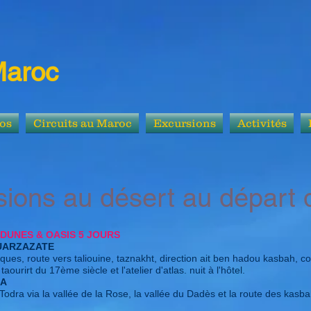
Maroc
os
Circuits au Maroc
Excursions
Activités
au désert au départ d
A DUNES & OASIS 5 JOURS
OUARZAZATE
iques, route vers taliouine, taznakht, direction ait ben hadou kasbah, 
aourirt du 17ème siècle et l'atelier d'atlas. nuit à l'hôtel.
GA
Todra via la vallée de la Rose, la vallée du Dadès et la route des kasba