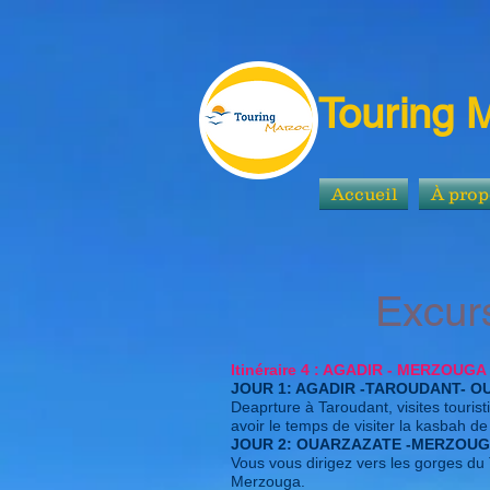
Touring 
Accueil
À prop
Excursions 
Itinéraire 4 : AGADIR - MERZOUG
JOUR 1: AGADIR -TAROUDANT- 
Deaprture à Taroudant, visites tourist
avoir le temps de visiter la kasbah de t
JOUR 2: OUARZAZATE -MERZOU
Vous vous dirigez vers les gorges du 
Merzouga.