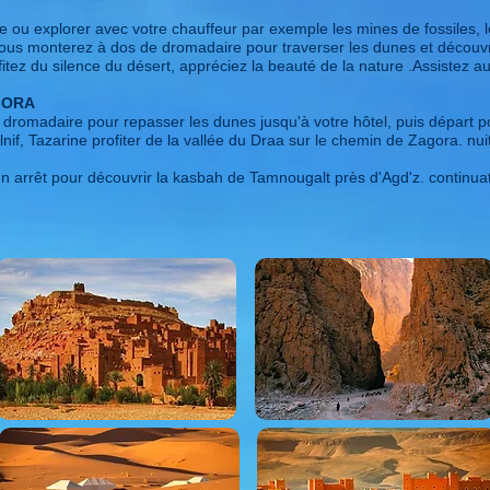
e ou explorer avec votre chauffeur par exemple les mines de fossiles, l
ous monterez à dos de dromadaire pour traverser les dunes et découvri
itez du silence du désert, appréciez la beauté de la nature .Assistez au
GORA
dromadaire pour repasser les dunes jusqu'à votre hôtel, puis départ po
lnif, Tazarine profiter de la vallée du Draa sur le chemin de Zagora. nuit 
n arrêt pour découvrir la kasbah de Tamnougalt près d'Agd'z. continuat
.