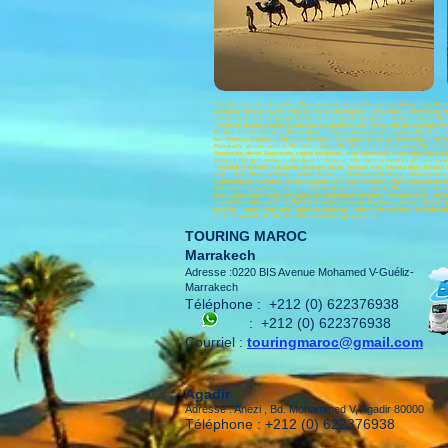
Tours in morocco , cultural tours Morocco; adventure tours in morocco ,Sahara tours; Moro
Essaouira morocco , events morocco , excursions morocco , Fez Morocco , flight ticketing
, outgo travel morocco , paragliding in morocco , paragliding tours in morocco , Rabat Mo
, Merzouga morocco; zagora Morocco;Sahara morocco; Coach rental ;Minibus rental;Bus renta
Minibus Hire in Essaouira; Minibus Hire in Tafraout; Agadir Airport transfers ;Marrakech air
4x4 Morocco, Morocco circuit, 4x4 Marrakech, 4x4 agadir, 4x4 excursion Marrakech, Marrak
Marrakech, accommodation Marrakech, stays Marrakech, morocco discovery, Moroccan tours
Ouarzazate, desert Ouarzazate, zagora excursions, visit Ouarzazate, visit Marrakech, M
morocco, biking in morocco, bike tours in morocco, mtb morocco, morocco off roads, moro
Taroudant, discovery Ouarzazate, discovery desert, Tafraout visit, Tafraout trips, Tafraou
safari desert Morocco, Desert trekking Morocco, trekking atlas Morocco, trekking morocco,
sightseeing in Ouarzazate, discovery Agadir, 4x4 circuit Marrakech, tours Marrakech, jour
discovery tours morocco, rent car in Marrakech, rent cars in Agadir, Moroccan tours, tour
tours; Zagora desert tours; Erg Chebbi; Erg Chegaga;Tata;Ighrem;Ait mansour;Amtoudi;Tafraout
Lihoudi;Imilchil;Rissani;Erfoud;Midelt;Meknes;Fez;Ifrane;Volubilis;Chaouen;alhociem;Nado
transfers; Transfer from Agadir airport to Taghazout; Transfer from Marrakech to Taghazou
airport;Transfer;Bus;Minibus.Coach;Minivan;Autobus;4x4;Location
TOURING MAROC
Marrakech
Adresse :0220 BIS Avenue Mohamed V-Guéliz-
Marrakech
Téléphone :
+212 (0) 622376938
:
+212 (0) 622376938
Courriel :
touringmaroc@gmail.com
Agadir
Adresse : Anezi , Bd. Mohammed V, Agadir 80000
Téléphone : +212 (0) 622376938