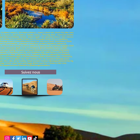
asablanca morocco , 4x4 rental in Morocco , morocco desert tour ,Desert Trip; Atlas tours;
rneys to morocco , leisure morocco , Meknes morocco , Merzouga dunes , Ouarzazate Kasbahs
r;Asilah;Larache;Rabat; Tetouan , thalasso agadir , tour operating morocco , trips morocco
kech; Minibus Hire in Dakhla; Minibus Hire in Merzouga; Minibus Hire in Casablanca;
s; Merzouga airport transfers;Marrakech Excursions ;Day trips; Desert Tours;Morocco travel,
rrakech accommodation , restaurant in Marrakech, residence Marrakech, habitaccion
 morocco 4x4 excursions, morocco rental 4x4, Ouarzazate 4x4, ouarzazate voyages, travel
uac Ouarzazate, Agadir visit, visit Marrakech, desert adventure morocco, explore
kech, team building Marrakech, discovery Marrakech, discovery Taroudant, Marrakech,
numents in Marrakech, visit fes, visit Casablanca, trips south Morocco, trail Morocco,
ghtseeing in Rabat, sightseeing in fez, sightseeing Meknes, sightseeing in Casablanca,
king accommodation Agadir, find hotel Marrakech, hotels of Marrakech, tours in Marrakech,
rakech; Tours from Agadir; Tours from Tafraout; Tours from Essaouira; Merzouga desert
rges; Rose valley ;Ait ben Haddou; Telouet kassbah; Fint;Draa Valley;Zagora;Mhamid;Tinfo; Erg
ga minibus rental; Quad rental; Buggy Rental; Coach hire in Morocco; Inter cities
;Ait bouguemez;Ouzoud Waterfall; Al jadida;Mazagan;Casablanca
Suivez nous