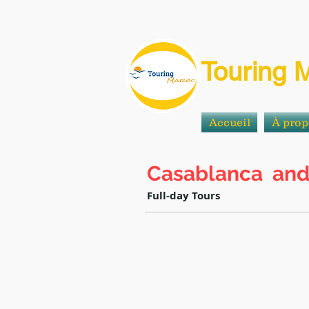
Touring 
Accueil
À prop
Casablanca and 
Full-day Tours