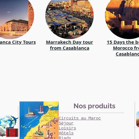
anca City Tours
Marrakech Day tour
15 Days the b
from Casablanca
Morocco f
Casablan
Nos produits
Circuits au Maroc
Séjour
Loisirs
Hôtels
Riads