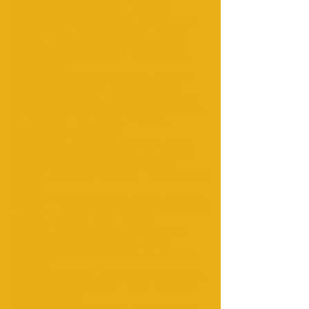
Maroc au départ de Marrakech,
voyage dans le désert de Fès
Voyages dans le désert marocain |
Circuits et excursions au Maroc
Désert Maroc Aventure | Visites
privées de Marrakech, voyages et
excursions
Excursions dans le désert de Fès,
excursions d'une journée à Fès,
visite guidée et excursions à Fès
Visites de Fès à Fès dans le désert
du Sahara - 2 jours / 1 nuit -
Maroc Cameltrekking
Fes Desert Tours 2 jours 4 jours,
circuits dans le désert du Maroc
Meilleures excursions dans le
désert à partir de Fès - Fes Sahara
Tours
Voyage dans le désert de 2 jours et
1 nuit - Examen des voyages dans le
désert de Fès, Fès, Maroc.
Circuit Marrakech à Fès via les
dunes de Merzouga en 3 jours
Visites de Marrakech et du désert
de Fès...
Excursion de 2 jours dans le désert
de Fès à Marrakech - Fès, Maroc |
touringmaroc