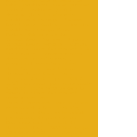
Excursion Merzouga au départ de
Rabat, Casablanca ;Fès et Marrakech
-Vols de Casablanca (CMN) à
Merzouga (tous les aéroports)
Casablanca à Merzouga - Morocco
Desert Tours- Ksarbicha-Itinéraire-
Casablanca Merzouga, Maroc.
Distance 655 km 5 à 8 Jours
Circuit désert Marrakech 3 jours -
Circuit désert Merzouga - Circuit
Ksarbicha-Désert de Marrakech à Fès
via Merzouga – marocdeserttours
Marrakech
circuits désert,
circuits et excursions désert
Maroc-Marrakech Desert Tours -
Morocco Sahara Desert Tours...
Marrakech Desert Trips : 2019 Ce
qu'il faut savoir pour votre visite
au maroc. Tours partagés dans le
désert au départ de Marrakech,
Maroc Desert Tour ...
Tours de Marrakech, Tour du désert
de Marrakech & Camel Trek king...
- Visites du désert de Marrakech |
peu coûteux, de grande valeur
Excursions dans le désert de
Marrakech (Fès) - 2022 Tout ce que
vous devez savoir...
-Aventure