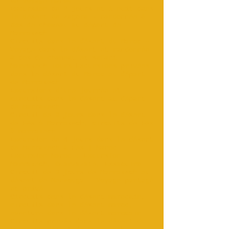
de voyage Maroc
Excursion de 2 jours et 1 nuit dans
le désert de Zagora - randonnée à
dos de chameau au départ de
Marrakech...
Circuits dans le désert du Maroc -
Voyage dans le désert et randonnée
à dos de chameau et safari
Marrakech Tours-Excursions privées
dans le désert du Maroc au départ
de Marrakech
Excursions d'une journée et
circuits dans le désert au départ
de Marrakech
Circuit de 3 jours dans le désert
de Fès à Marrakech, circuits de Fès
à marrakech
Excursion de 4 jours dans le désert
de Marrakech à Fès | Maroc
Excursion Maroc : Excursion
Marrakech, Ouarzazate, Essaouira...
Circuit de 3 jours de Marrakech au
désert de Merzouga - Voyage partagé
et privé
Circuits dans le désert marocain,
circuits dans le désert maroc,
aventure dans le désert marocain
Circuits privés dans le désert du