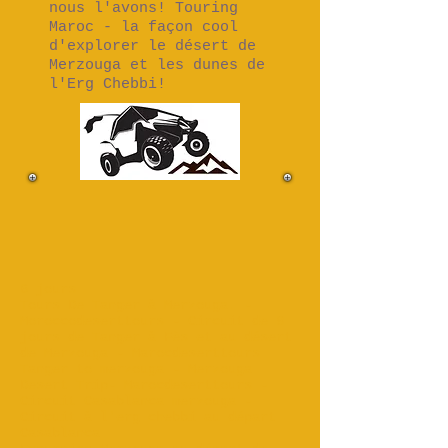
nous l'avons! Touring
Maroc - la façon cool
d'explorer le désert de
Merzouga et les dunes de
l'Erg Chebbi!
6 jours
Tours De Tanger à Merzouga. -
Moroccodeserttours - Circuit de 8
jours de Tanger à Fès et au désert
de Merzouga - Marocdeserttours
Tanger to merzouga - Merzouga
Desert Trip- Marocdeserttours -
Circuit Casablanca merzouga -
Circuit à l'erg chebbi au départ
Casablanca