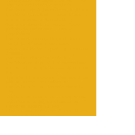
Voyage dans le désert de Fès | Le
top des activités & visites‎
Excursion de 3 jours dans le désert
de Fès à Marrakech - Excursions
d'une journée à Marrakech
Tours du désert du Maroc, Tours
privés de Marrakech - Fes -
Casablanca
Fes Desert Tours, les meilleurs
forfaits d'excursions dans le
désert du Maroc, trekking à dos de
chameau
Excursion d'une journée à
Chefchaouen depuis les excursions
de Fès et les visites du désert de
Fès.
Transferts privés de l'aéroport de
Fès au Maroc Excursions et
excursions d'une journée dans le
désert
Visites du désert de Fès au Maroc,
excursions à dos de chameau au
Maroc au départ de Fès.
Circuit 4x4 Marrakech à Fès Désert
3 jours | Rissani, Maroc
Circuit de 3 jours de Marrakech à
Fès dans le désert via les dunes du
Sahara - 150 € pp