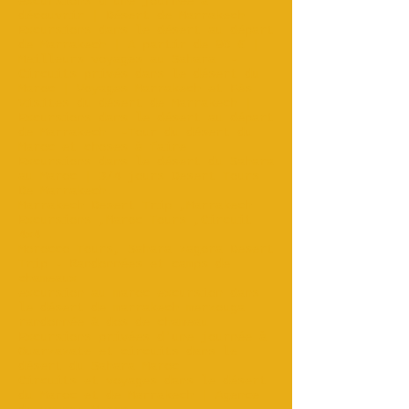
excursions d'une journée à
découvrir | Désert de Marrakech
Excursions dans le désert au départ
de Marrakech | A partir de 90 € |
Meilleurs voyages au Sahara‎
-
Circuits privés dans le désert du
Maroc | Voyages Marrakech et Fès‎
Visites du désert de Marrakech |
Excursions dans le désert au départ
de Marrakech
-Tour du désert du
Maroc et choses à faire
Excursions dans le désert du Sahara
au Maroc | 3/4 jours Desert Tours
De Marrakech...
Marrakech Desert Trip ,Marrakech
Excursions ,Maroc Tours ,Circuit
4x4 .
Morocco Tours, Sahara zagora Desert
Trip - Randonnées et camps de
chameaux
excursion au maroc excursion dans
le désert de marrakech merzouga
randonnée à dos de chameau
Excursions privées d'une journée à
Ouarzazate et circuits dans le
désert du Sahara Maroc
Circuits et voyages dans le désert
du Maroc et de Marrakech | Agence