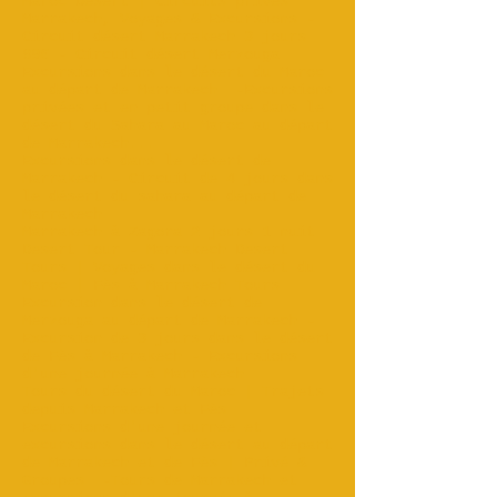
Maroc Désert | Circuits privés
Marrakech, Voyages & Excursions -
Circuit désert Marrakech 3 jours
89€ - Circuit désert Merzouga
Excursions dans le désert du Maroc
au départ de Marrakech
-Excursions
privées et en petit groupe dans le
désert du Sahara au Maroc au départ
de Marrakech...
Excursions dans le désert de
Marrakech - Circuit de 4 jours dans
le désert du sahara au départ de
Marrakech
Marrakech à Zagora 2 jours 1 nuit
Desert Tour - Marrakech Desert
Tours | Voyages dans le désert du
Maroc | Fès à Marrakech Tours
Excursion dans le désert de
Merzouga au départ de Marrakech -
Excursion de 3 jours dans le désert
de Fès à Marrakech - Excursions
d'une journée à Marrakech
Tours du désert du Maroc | Trajets
depuis Marrakech et Fès‎
Excursions d'une journée et
excursions dans le désert au départ
de Marrakech et de Fès | Privé &
Groupes
-Tours de Marrakech et