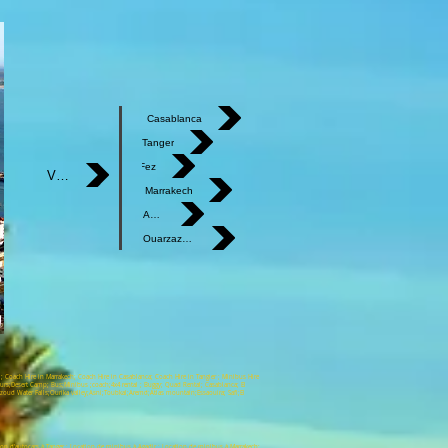
Casablanca
Tanger
Fez
Ville :
Marrakech
Agadir
Ouarzazate
r ; Coach Hire in Marrakech; Coach Hire in Casablanca; Coach Hire in Tangier ; Minibus Hire
 Tours;Desert Camp; Bus;Minibus ;coach;4x4 rental ; Buggy; Quad Rental; Casablanca; El
zoud Water Falls;Ourika valley;Asni;Toubkal;Aremd;Atlas mountain;Essaouira; Safi;El
ion d'autocars à Tanger ; Location de minibus à Agadir ; Location de minibus à Marrakech;