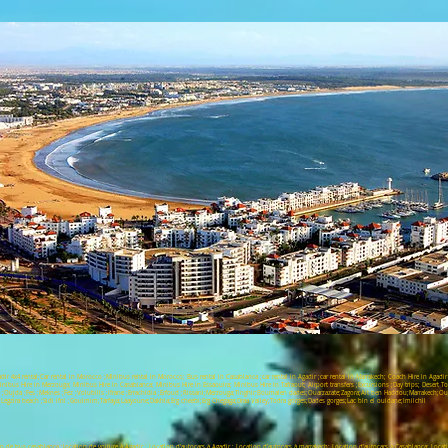
dir 4x4 rental;Car rental in Morocco ;Minibus rental in Morocco; Bus rental in Casablanca ;car rental in Agadir ;car rental in Marrakech; Coach Hire in Agadi
Minibus Hire in Merzouga; Minibus Hire in Casablanca; Minibus Hire in Essaouira; Minibus Hire in Tafraout; Airport transfers ;Excursions ;Day trips; Desert
 ;Oujda ;Fes ;Meknes ;Fez ;Volubilis ;Ifrane ;Errachidia ;Erfoud ;Rissani;Merzouga;Tinghir;Boumalen dades;Ouarzazate;Zagora;Ait ben Haddou;Marrakech;Ou
 Legzira beach ;Sidi ifni ;Goulmim;Tarfaya;Laayoune;Dakhla;Erg cheebi;Erg Chegaga;Draa Valley;Todra gorges;Dades gorges;Lac bin el ouidane;Imilchil
 de bus casablanca ;location de voiture à Agadir ; Location d'autocars à Agadir ; Location d'autocars à marrakech; Location d'autocars à Casablanca; Locat