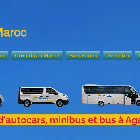
Maroc
os
Circuits au Maroc
Excursions
Activités
ocars, minibus et bus à Aga