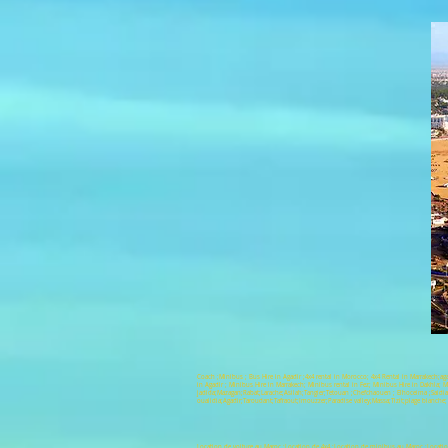
Coach ;Minibus ; Bus Hire in Agadir ;4x4 rental in Morocco; 4x4 Rental in Marrakech;aga
in Agadir ; Minibus Hire in Marrakech; Minibus rental in Fez; Minibus Hire in Dakhla; 
jadida;Mazagan;Rabat;Larache;Asilah;Tangier;Tetouan ;Chefchaouen ; Elhoceima ;Saidia
oualidia;Agadir;Taroudant;Tafraout;Imouzzer;Paradise valley;Massa;Tizit;plage blanche;
Location de voiture au Maroc ;Location de 4x4 ;Location de minibus au Maroc ;Location