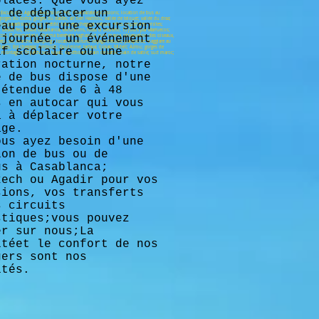
places. Que vous ayez
n de déplacer un
 Excursions Agadir; Excursions Fès; Ouarzazate excursions; location de bus au
orges du todra; gorges du dadès; ait ben Haddou; vallée de telouet; vallée du draa;
eau pour une excursion
paradisiaque; erg chebbi; tata; erg chegaga; sahara; villes impériales; visites;
 desde fes; desde casablanca; excursions, rutas el desierto; 15 jours par Marruecos;
cos; El dromedario, khaima berebere, taghazout, surf, massa, observation des oiseaux,
 journée, un événement
elo, ski, marche; camping ; location voiture; voyage d'étude; parapente; viaggiare au
ants; Erg chegaga; Amtoudi; Goulmine; tarfaya; ijokak; Midelt; Azrou; gorges de
if scolaire ou une
ites; montagne; TripAdvisor; kayak; sandboard; bain de sable; bain de sable; sud maroc;
ration nocturne, notre
e de bus dispose d'une
 étendue de 6 à 48
s en autocar qui vous
a à déplacer votre
age.
ous ayez besoin d'une
ion de bus ou de
us à Casablanca;
kech ou Agadir pour vos
sions, vos transferts
s circuits
stiques;vous pouvez
er sur nous;La
itéet le confort de nos
gers sont nos
ités.