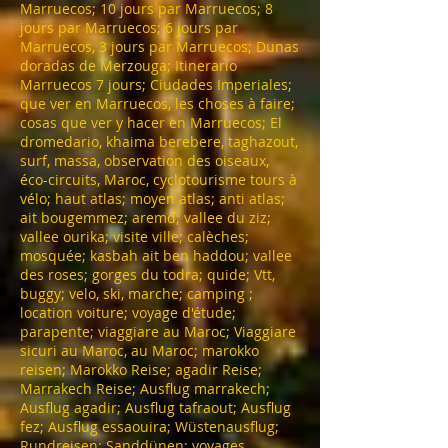
Marruecos; 10 jours par Marruecos; 8
jours par Marruecos; 6 jours par
Marruecos, 3 jours par Marruecos; Dunas
doradas de Merzouga; Itinerario
Marruecos 7 jours; Ciudades Imperiales;
que ver en Marruecos, les choses à faire;
cosas que ver y hacer en Marruecos; El
dromedario, khaima berebere, taghazout,
surf, massa, observation des oiseaux,
éco-circuits, Maroc, cyclotourisme tours à
vélo; haut atlas; moyen atlas; anti atlas;
ait bougemmez; aremd; vallee du ziz;
vallee ourika; visite ville; calèches;
mosquée; kasbah ait ben haddou; vallee
des roses; gorges du todra; quide; Vtt,
buggy; velo, ski, marche; camping ;
location voiture; voyage d'étude;
parapente; viaggiare au Maroc; Viaggiare
sicuri au Maroc, au Maroc; marokko
reisen; Marokko Reise; agadir Reise;
Marrakech Reise; Ausflug marrakech;
Ausflug agadir; Ausflug tafraout; Ausflug
fez; Ausflug essaouira; Wüstenausflug;
Rundreisen; Sanddünen; voyages