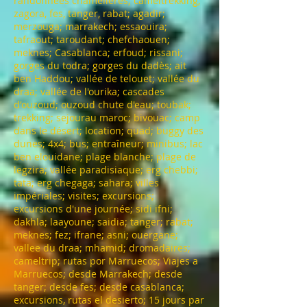
randonnees chamelières; cameltrekking;
zagora, fes, tanger, rabat; agadir;
merzouga; marrakech; essaouira;
tafraout; taroudant; chefchaouen;
meknes; Casablanca; erfoud; rissani;
gorges du todra; gorges du dadès; ait
ben Haddou; vallée de telouet; vallée du
draa; vallée de l'ourika; cascades
d'ouzoud; ouzoud chute d'eau; toubak;
trekking; sejourau maroc; bivouac; camp
dans le désert; location; quad; buggy des
dunes; 4x4; bus; entraîneur; minibus; lac
ben elouidane; plage blanche; plage de
legzira; vallée paradisiaque; erg chebbi;
tata; erg chegaga; sahara; villes
impériales; visites; excursions;
excursions d'une journée; sidi ifni;
dakhla; laayoune; saidia; tanger; rabat;
meknes; fez; ifrane; asni; ouergane;
vallee du draa; mhamid; dromadaires;
cameltrip; rutas por Marruecos; Viajes a
Marruecos; desde Marrakech; desde
tanger; desde fes; desde casablanca;
excursions, rutas el desierto; 15 jours par