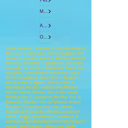
Marrakech
Agadir
Ouarzazate
Coach ;Minibus ; Bus Hire in Fez ;4x4 rental in
Morocco; 4x4 Rental in Marrakech;agadir 4x4
rental;Car rental in Morocco ;Minibus rental in
Morocco; Bus rental in Casablanca ;car rental
in Agadir ;car rental in Marrakech; Coach Hire
in Agadir ; Coach Hire in Marrakech; Coach
Hire in Casablanca; Coach Hire in Tangier ;
Minibus Hire in Agadir ; Minibus Hire in
Marrakech; Minibus rental in Fez; Minibus
Hire in Dakhla; Minibus Hire in Merzouga;
Minibus Hire in Casablanca; Minibus Hire in
Essaouira; Minibus Hire in Tafraout; Airport
transfers ;Excursions ;Day trips; Desert
Tours;Desert Camp; Bus;Minibus ;coach;4x4
rental ; Buggy; Quad Rental; Casablanca; El
jadida;Mazagan;Rabat;Larache;Asilah;Tangier;T
etouan ;Chefchaouen ; Elhoceima ;Saidia