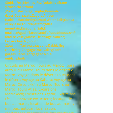
;Oujda ;Fes ;Meknes ;Fez ;Volubilis ;Ifrane
;Errachidia ;Erfoud
;Rissani;Merzouga;Tinghir;Boumalen
dades;Ouarzazate;Zagora;Ait ben
Haddou;Marrakech;Ouzoud Water Falls;Ourika
valley;Asni;Toubkal;Aremd;Atlas
mountain;Essaouira; Safi;El
oualidia;Agadir;Taroudant;Tafraout;Imouzzer;P
aradise valley;Massa;Tizit;plage blanche;
Legzira beach ;Sidi ifni
;Goulmim;Tarfaya;Laayoune;Dakhla;Erg
cheebi;Erg Chegaga;Draa Valley;Todra
gorges;Dades gorges;Lac bin el
ouidane;Imilchil
Circuits au Maroc; Tours au Maroc; Tours
autour du Maroc; Tours dans le désert du
Maroc; Voyage dans le désert; Tours dans
le désert; Voyage au Sahara; Voyage au
Maroc; Circuit 4x4 au Maroc; Tours au
Maroc; Tours Atlas; Excursions
Marrakech; Excursions Agadir; Excursions
Fès; Ouarzazate excursions; location de
bus au maroc; location de bus au maroc;
minibus; autocar; localisation;