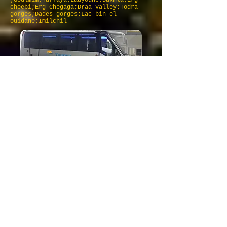
;Goulmim;Tarfaya;Laayoune;Dakhla;Erg
cheebi;Erg Chegaga;Draa Valley;Todra
gorges;Dades gorges;Lac bin el
ouidane;Imilchil
Circuits au Maroc; Tours au Maroc; Tours
autour du Maroc; Tours dans le désert du
Maroc; Voyage dans le désert; Tours dans
le désert; Voyage au Sahara; Voyage au
Maroc; Circuit 4x4 au Maroc; Tours au
Maroc; Tours Atlas; Excursions
Marrakech; Excursions Agadir; Excursions