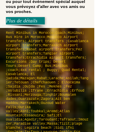
ou pour tout événement spécial auquel
vous prévoyez d'aller avec vos amis ou
vos proches.
Plus de détails
Rent Minibus in Morocco;Coach;Minibus;
Bus Hire in Morocco;Morocco Airport
transfers; Airport transfers ;Casablanca
airport transfers;Marrakech airport
transfers;Rabat airport transfers;Fez
airport transfers;Tangier airport
transfers;Errachidia airport transfers;
Excursions ;Day trips; Desert
Tours;Desert Camp; Bus;Minibus
;coach;4x4 rental ; Buggy; Quad Rental;
Casablanca; El
jadida;Mazagan;Rabat;Larache;Asilah;Tang
ier;Tetouan ;Chefchaouen ; Elhoceima
;Saidia ;Oujda ;Fes ;Meknes ;Fez
;Volubilis ;Ifrane ;Errachidia ;Erfoud
;Rissani;Merzouga;Tinghir;Boumalen
dades;Ouarzazate;Zagora;Ait ben
Haddou;Marrakech;Ouzoud Water
Falls;Ourika
valley;Asni;Toubkal;Aremd;Atlas
mountain;Essaouira; Safi;El
oualidia;Agadir;Taroudant;Tafraout;Imouz
zer;Paradise valley;Massa;Tizit;plage
blanche; Legzira beach ;Sidi ifni